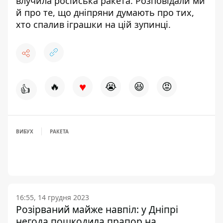
влучила російська ракета. Розповідали ми
й про те,
що дніпряни думають про тих,
хто спалив іграшки
на цій зупинці.
♥
🔥
😭
😆
😡
👍
ВИБУХ
РАКЕТА
16:55, 14 грудня 2023
Розірваний майже навпіл: у Дніпрі
негода пошкодила прапор на