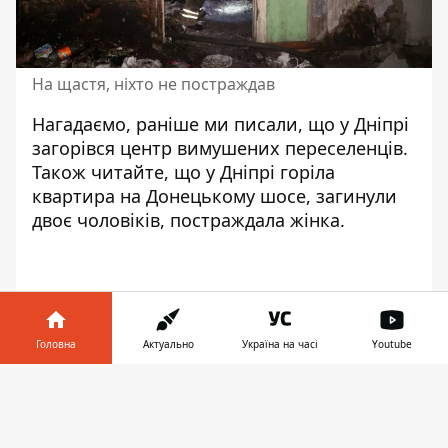
На щастя, ніхто не постраждав
Нагадаємо, раніше ми писали, що
у Дніпрі
загорівся центр вимушених переселенців
.
Також читайте, що у Дніпрі горіла
квартира на Донецькому шосе,
загинули
двоє чоловіків, постраждала жінка
.
Головна
Актуально
Україна на часі
Youtube
Інформатор у
Завантажити
телефоні
👉
♥
🔥
😭
😆
😡
👍