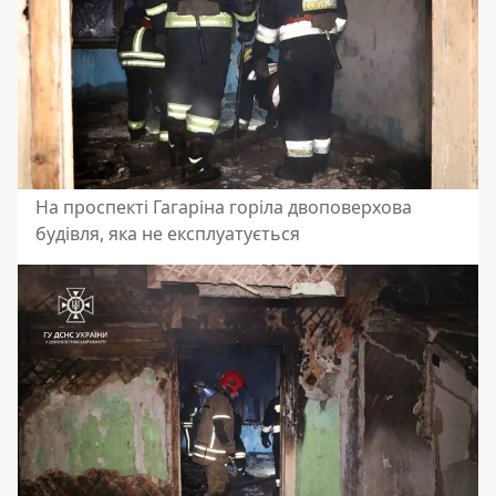
На проспекті Гагаріна горіла двоповерхова
будівля, яка не експлуатується