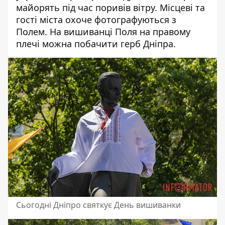
майорять під час поривів вітру. Місцеві та
гості міста охоче фотографуються з
Полем. На вишиванці Поля на правому
плечі можна побачити герб Дніпра.
Сьогодні Дніпро святкує День вишиванки