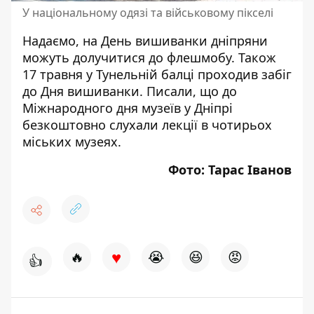
У національному одязі та військовому пікселі
Надаємо, на
День вишиванки
дніпряни
можуть долучитися до флешмобу
. Також
17 травня у Тунельній балці
проходив забіг
до Дня вишиванки
. Писали,
що
до
Міжнародного дня музеїв у Дніпрі
безкоштовно слухали лекції в чотирьох
міських музеях
.
Фото: Тарас Іванов
♥
🔥
😭
😆
😡
👍