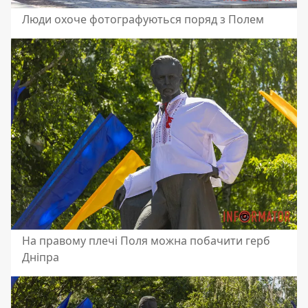
Люди охоче фотографуються поряд з Полем
На правому плечі Поля можна побачити герб
Дніпра