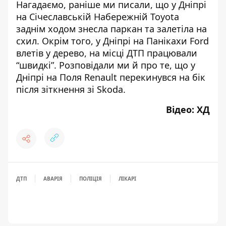
Нагадаємо,
раніше ми писали, що у Дніпрі
на Січеславській Набережній
Toyota
заднім ходом знесла паркан
та залетіла на
схил. Окрім того,
у Дніпрі на Панікахи Ford
влетів у дерево
, на місці ДТП працювали
“швидкі”. Розповідали ми й про те, що
у
Дніпрі на Поля Renault перекинувся на бік
після зіткнення зі Skoda
.
Відео:
ХД
ДТП
АВАРІЯ
ПОЛІЦІЯ
ЛІКАРІ