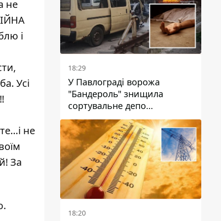
а не
ВІЙНА
блю і
сти,
18:29
У Павлограді ворожа
а. Усі
"Бандероль" знищила
️
сортувальне депо
"Укрпошти" та вбила двох
працівниць
єте…і не
своїм
й! За
ю.
18:20