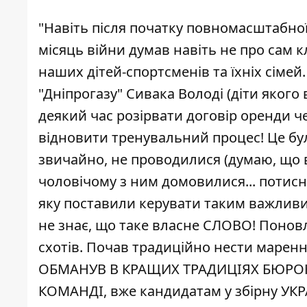
"Навіть після початку повномасштабної
місяць війни думав навіть не про сам кл
наших дітей-спортсменів та їхніх сімей
"Дніпрогазу" Сивака Володі (діти якого
деякий час розірвати договір оренди че
відновити тренувальний процес! Це бу
звичайно, не проводилися (думаю, що в
чоловічому з ним домовилися... потисн
яку поставили керувати таким важливи
не знає, що таке власне СЛОВО! Понов
схотів. Почав традиційно нести марення
ОБМАНУВ В КРАЩИХ ТРАДИЦІЯХ БЮРОКРАТ
КОМАНДІ, вже кандидатам у збірну УКР