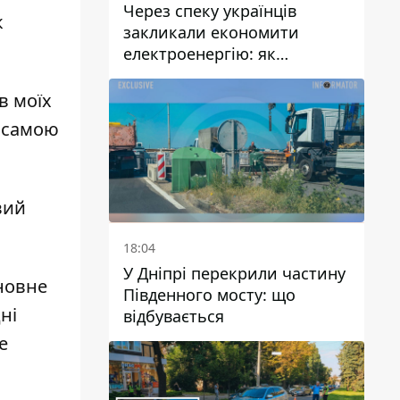
Через спеку українців
к
закликали економити
електроенергію: як
уникнути перевантаження
мереж
в моїх
і самою
вий
18:04
У Дніпрі перекрили частину
сновне
Південного мосту: що
ні
відбувається
е