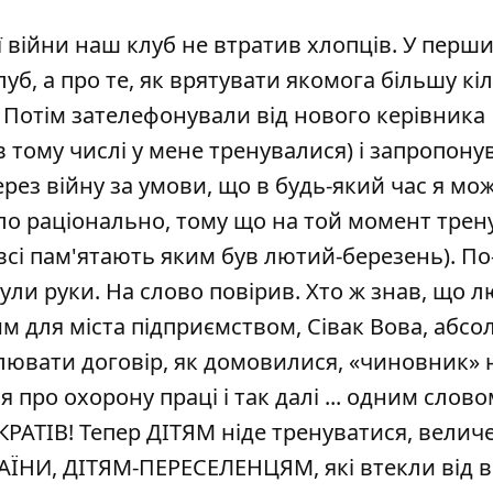
 війни наш клуб не втратив хлопців. У перш
уб, а про те, як врятувати якомога більшу кіл
. Потім зателефонували від нового керівника
 в тому числі у мене тренувалися) і запропону
рез війну за умови, що в будь-який час я мо
ло раціонально, тому що на той момент трен
сі пам'ятають яким був лютий-березень). По
ули руки. На слово повірив. Хто ж знав, що 
м для міста підприємством, Сівак Вова, абс
лювати договір, як домовилися, «чиновник» 
 про охорону праці і так далі ... одним слово
ІВ! Тепер ДІТЯМ ніде тренуватися, величе
АЇНИ, ДІТЯМ-ПЕРЕСЕЛЕНЦЯМ, які втекли від в