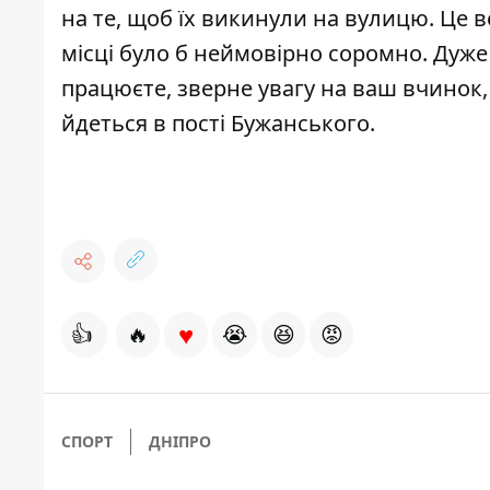
на те, щоб їх викинули на вулицю. Це в
місці було б неймовірно соромно. Дуже 
працюєте, зверне увагу на ваш вчинок,
йдеться в пості Бужанського.
♥
👍
🔥
😭
😆
😡
СПОРТ
ДНІПРО