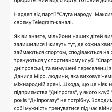
пріоритетний вид спорту! Готовий допо
Нардеп від партії "Слуга народу" Макс
своєму Telegram-каналі.
Як ви знаєте, мільйони наших дітей в
залишилися і живуть тут, де кожна хв
займаються спортом, сподіваються на с
тренуються у спортивному клубі "Спарта
дніпровські, та вимушені переселенці 
Данила Міро, людини, яка виховує Чемп
міжнародній арені. Шкода, що це ніяк 
підприємства "Дніпрогаз", у якого клуб
років "Дніпрогазу" не потрібну. Володи
собі мужність тренуватися під час війн