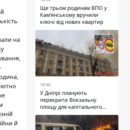
Ще трьом родинам ВПО у
ий
Кам’янському вручили
ькість
ключі від нових квартир
вали на
жу
ування,
-
людина,
18:40
олютно
У Дніпрі планують
не
перекрити Вокзальну
м
площу для капітального
зній
ремонту будинку, в який
влучила ворожа ракета: які
ійни й
терміни