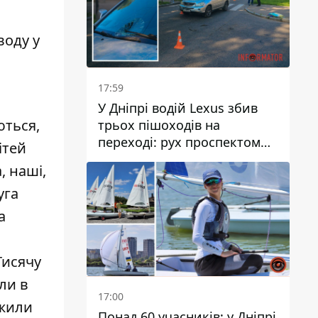
воду у
17:59
У Дніпрі водій Lexus збив
ються,
трьох пішоходів на
переході: рух проспектом
ітей
Науки ускладнений
, наші,
уга
а
Тисячу
ли в
17:00
ужили
Понад 60 учасників: у Дніпрі