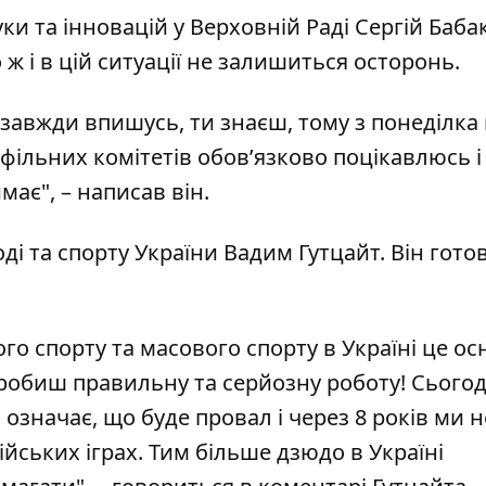
уки та інновацій у Верховній Раді Сергій Баба
 ж і в цій ситуації не залишиться осторонь.
ей завжди впишусь, ти знаєш, тому з понеділка 
офільних комітетів обов’язково поцікавлюсь 
має", – написав він.
ді та спорту України Вадим Гутцайт. Він гото
го спорту та масового спорту в Україні це о
 робиш правильну та серйозну роботу! Сьогод
означає, що буде провал і через 8 років ми н
ських іграх. Тим більше дзюдо в Україні