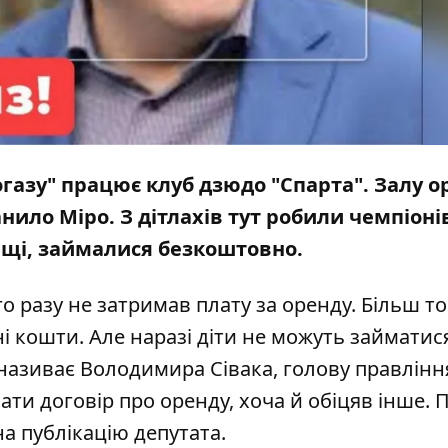
газу" працює клуб дзюдо "Спарта". Залу о
ило Міро. З дітлахів тут робили чемпіонів,
ищі, займалися безкоштовно.
о разу не затримав плату за оренду. Більш то
і кошти. Але наразі діти не можуть займатис
азиває Володимира Сівака, голову правлінн
ати договір про оренду, хоча й обіцяв інше. 
а публікацію депутата.