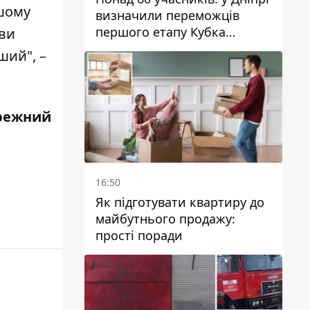
ашому
визначили переможців
першого етапу Кубка
 ви
України з вітрильного
ший", –
спорту
режний
16:50
Як підготувати квартиру до
майбутнього продажу:
прості поради