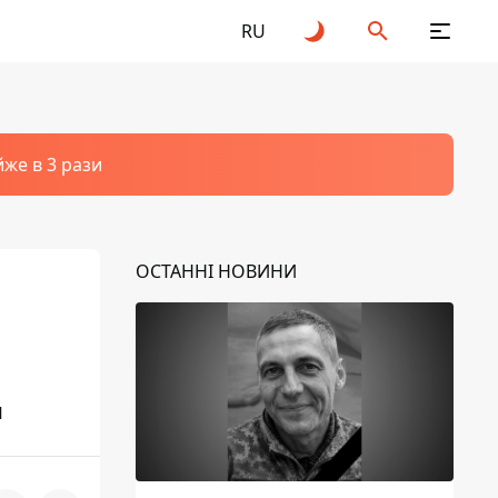
RU
йже в 3 рази
ОСТАННІ НОВИНИ
м