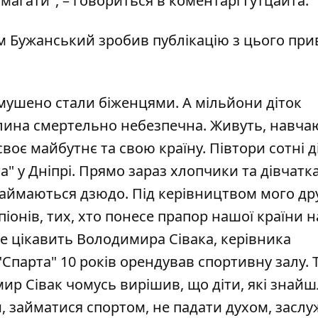
магати", – говориться в коментарі Гутцайта.
им Бужанський зробив публікацію з цього при
имушено стали біженцями. А мільйони діток
илина смертельно небезпечна. Живуть, навча
воє майбутнє та свою країну. Півтори сотні д
" у Дніпрі. Прямо зараз хлопчики та дівчатка
займаються дзюдо. Під керівництвом мого др
іонів, тих, хто понесе прапор нашої країни н
не цікавить Володимира Сівака, керівника
 "Спарта" 10 років орендував спортивну залу. 
мир Сівак чомусь вирішив, що діти, які знайш
и, займатися спортом, не падати духом, засл