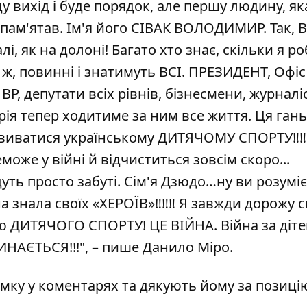
ду вихід і буде порядок, але першу людину, як
запам'ятав. Ім'я його СІВАК ВОЛОДИМИР. Так, 
, як на долоні! Багато хто знає, скільки я ро
 ж, повинні і знатимуть ВСІ. ПРЕЗИДЕНТ, Офіс
ВР, депутати всіх рівнів, бізнесмени, журналі
рія тепер ходитиме за ним все життя. Ця ганьб
озвиватися українському ДИТЯЧОМУ СПОРТУ‼️‼️‼
може у війні й відчиститься зовсім скоро...
дуть просто забуті. Сім'я Дзюдо…ну ви розумі
знала своїх «ХЕРОЇВ»‼️‼️‼️ Я завжди дорожу 
 ДИТЯЧОГО СПОРТУ! ЦЕ ВІЙНА. Війна за діте
ИНАЄТЬСЯ!!!", – пише Данило Міро.
мку у коментарях та дякують йому за позиці