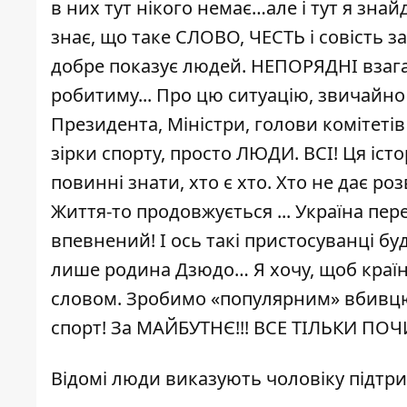
в них тут нікого немає…але і тут я знай
знає, що таке СЛОВО, ЧЕСТЬ і совість 
добре показує людей. НЕПОРЯДНІ взагалі
робитиму... Про цю ситуацію, звичайно
Президента, Міністри, голови комітетів 
зірки спорту, просто ЛЮДИ. ВСІ! Ця істо
повинні знати, хто є хто. Хто не дає р
Життя-то продовжується ... Україна пере
впевнений! І ось такі пристосуванці бу
лише родина Дзюдо… Я хочу, щоб країна 
словом. Зробимо «популярним» вбивцю
спорт! За МАЙБУТНЄ!!! ВСЕ ТІЛЬКИ ПОЧ
Відомі люди виказують чоловіку підтри