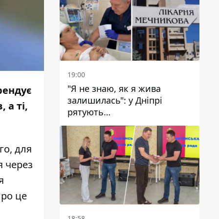
19:00
"Я не знаю, як я жива
рендує
залишилась": у Дніпрі
 а ті,
рятують
військовослужбовицю та
мати чотирьох дітей, яку
поранив КАБ
го, для
я через
я
Про це
18:58