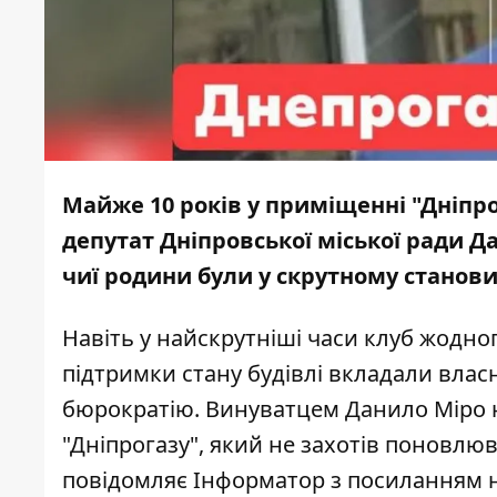
Майже 10 років у приміщенні "Дніпро
депутат Дніпровської міської ради Дан
чиї родини були у скрутному станов
Навіть у найскрутніші часи клуб жодног
підтримки стану будівлі вкладали власн
бюрократію. Винуватцем Данило Міро н
"Дніпрогазу", який не захотів поновлюв
повідомляє
Інформатор
з
посиланням
н