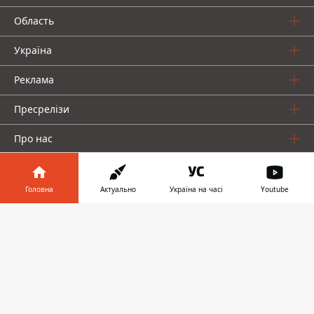
Область
Україна
Реклама
Пресрелізи
Про нас
Головна
Актуально
Україна на часі
Youtube
Інформатор у
Завантажити
телефоні
👉
Інформатор проекти
Інформатор Україна
Інформатор Київ
Інформатор Авто
© 2016-2026 Informator