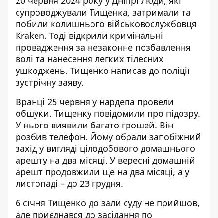
20 червня 2024 року у Дніпрі люди, які
супроводжували Тищенка,
затримали та
побили колишнього військовослужбовця
Kraken
. Тоді відкрили кримінальні
провадження
за незаконне позбавлення
волі та нанесення легких тілесних
ушкоджень
. Тищенко написав до поліції
зустрічну заяву
.
Вранці 25 червня у нардепа
провели
обшуки
. Тищенку повідомили про підозру.
У нього виявили багато грошей. Він
розбив телефон
. Йому обрали запобіжний
захід у вигляді
цілодобового домашнього
арешту на два місяці
. У вересні домашній
арешт продовжили ще на два місяці, а
у
листопаді – до 23 грудня
.
6 січня Тищенко до зали суду не прийшов,
але
приєднався до засідання по