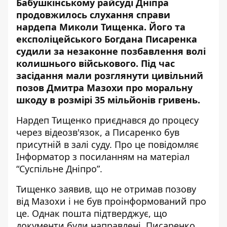
Бабушкінському райсуді Дніпра
продовжилось слухання справи
нардепа Миколи Тищенка. Його та
експоліцейського Богдана Писаренка
судили за незаконне позбавлення волі
колишнього військового. Під час
засідання мали розглянути цивільний
позов Дмитра Мазохи про моральну
шкоду в розмірі 35 мільйонів гривень.
Нардеп Тищенко приєднався до процесу
через відеозв'язок, а Писаренко був
присутній в залі суду. Про це повідомляє
Інформатор з посиланням на
матеріал
“Суспільне Дніпро”
.
Тищенко заявив, що не отримав позову
від Мазохи і не був проінформований про
це. Однак пошта підтверджує, що
документи були направлені. Писаренко