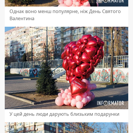
Однак воно менш популярне, ніж День Святого
Валентина
У цей день люди дарують близьким подарунки