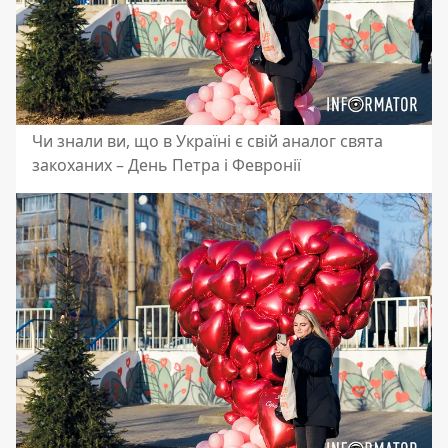
Чи знали ви, що в Україні є свій аналог свята
закоханих – День Петра і Февронії