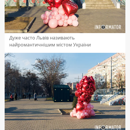
Дуже часто Львів називають
найромантичнішим містом України