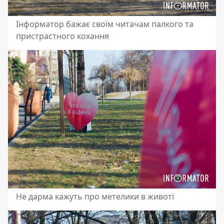
Інформатор бажає своїм читачам палкого та
пристрастного кохання
Не дарма кажуть про метелики в животі