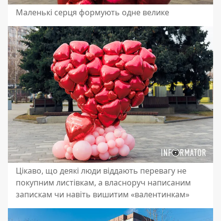
Маленькі серця формують одне велике
Цікаво, що деякі люди віддають перевагу не
покупним листівкам, а власноруч написаним
запискам чи навіть вишитим «валентинкам»