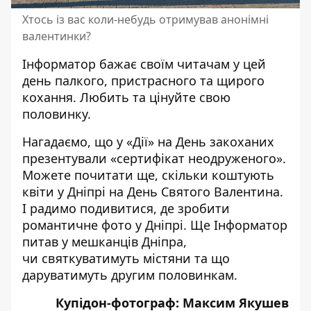
Хтось із вас коли-небудь отримував анонімні
валентинки?
Інформатор бажає своїм читачам у цей
день палкого, пристрасного та щирого
кохання. Любить та цінуйте свою
половинку.
Нагадаємо, що у «Дії» на День закоханих
презентували «сертифікат неодруженого»
.
Можете почитати ще,
скільки коштують
квіти у Дніпрі на День Святого Валентина
.
І радимо подивитися, де
зробити
романтичне фото у Дніпрі
. Ще Інформатор
питав у мешканців Дніпра,
чи святкуватимуть містяни та
що
даруватимуть другим половинкам
.
Купідон-фотограф: Максим Якушев