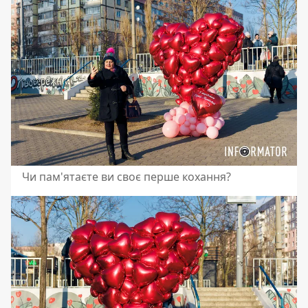
Чи пам'ятаєте ви своє перше кохання?