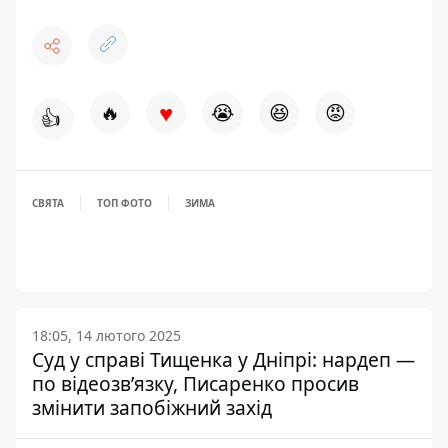
♥
🔥
😭
😆
😡
👍
СВЯТА
ТОП ФОТО
ЗИМА
18:05, 14 лютого 2025
Суд у справі Тищенка у Дніпрі: нардеп —
по відеозв’язку, Писаренко просив
змінити запобіжний захід