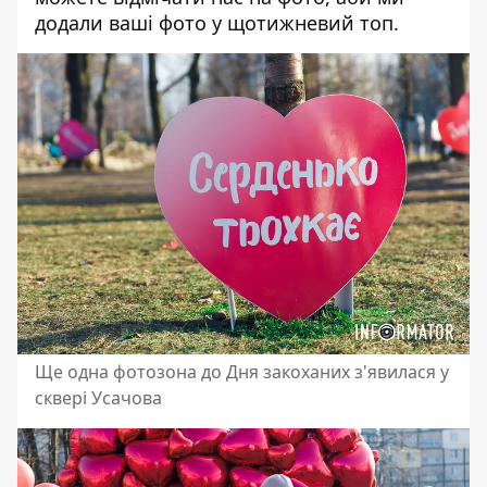
додали ваші фото у щотижневий топ.
Ще одна фотозона до Дня закоханих з'явилася у
сквері Усачова