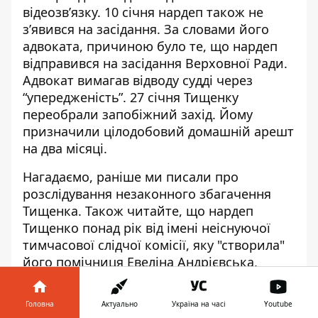
відеозв’язку
. 10 січня нардеп
також не
з’явився на засідання
. За словами його
адвоката, причиною було те, що нардеп
відправився на засідання Верховної Ради.
Адвокат вимагав відводу судді через
“упередженість”. 27 січня Тищенку
переобрали запобіжний захід. Йому
призначили
цілодобовий домашній арешт
на два місяці
.
Нагадаємо, раніше ми писали про
розслідування незаконного збагачення
Тищенка
. Також читайте, що нардеп
Тищенко понад рік від імені
неіснуючої
тимчасової слідчої комісії
, яку "створила"
його помічниця
Евеліна Андрієвська
,
проводив “рейди”. Крім цього, Інформатор
повідомляв, що одним з учасників нападу
Головна
Актуально
Україна на часі
Youtube
на ексвійськового Kraken був
полтавський