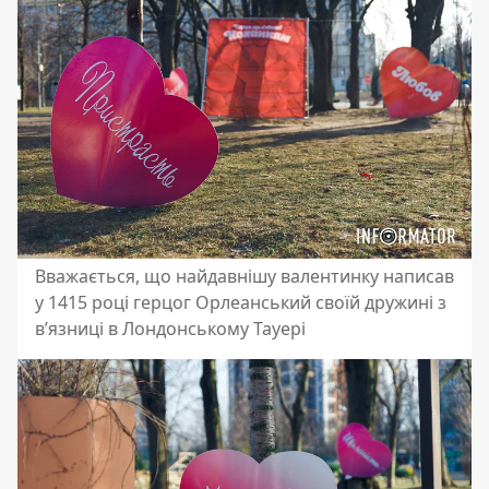
Вважається, що найдавнішу валентинку написав
у 1415 році герцог Орлеанський своїй дружині з
в’язниці в Лондонському Тауері