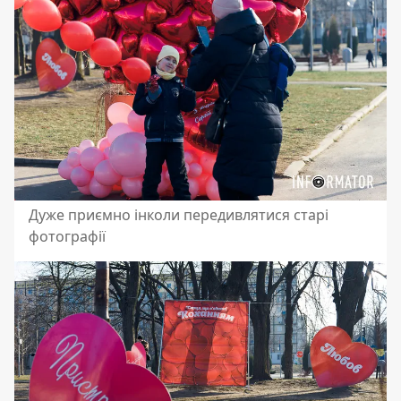
Дуже приємно інколи передивлятися старі
фотографії