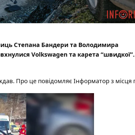
вулиць Степана Бандери та Володимира
овхнулися Volkswagen та карета “швидкої”
ждав. Про це повідомляє Інформатор з місця п