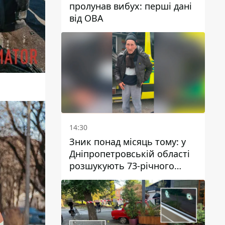
пролунав вибух: перші дані
від ОВА
14:30
Зник понад місяць тому: у
Дніпропетровській області
розшукують 73-річного
чоловіка