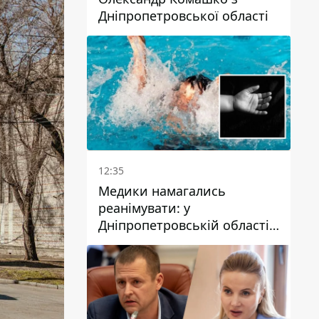
Дніпропетровської області
12:35
Медики намагались
реанімувати: у
Дніпропетровській області
дворічний хлопчик потонув
у басейні