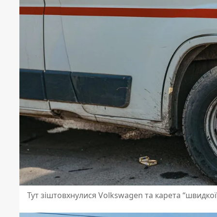
Тут зіштовхнулися Volkswagen та карета “швидкої