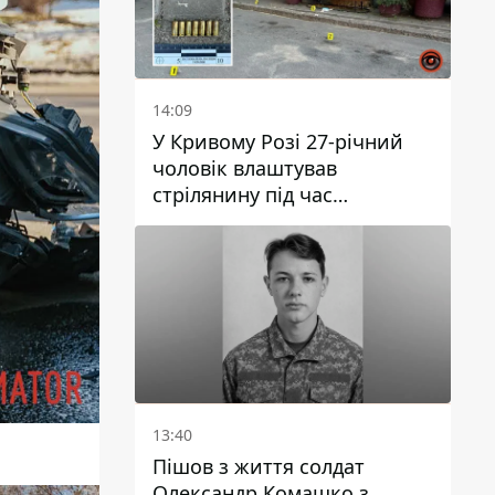
14:09
У Кривому Розі 27-річний
чоловік влаштував
стрілянину під час
конфлікту: є поранений
13:40
Пішов з життя солдат
Олександр Комашко з