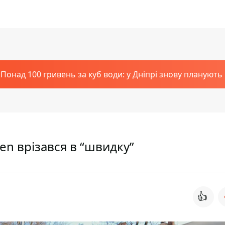
Понад 100 гривень за куб води: у Дніпрі знову планують
en врізався в “швидку”
👍