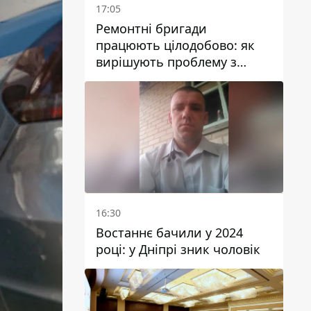
17:05
Ремонтні бригади
працюють цілодобово: як
вирішують проблему з
водою у Марганецькій
громаді
16:30
Востаннє бачили у 2024
році: у Дніпрі зник чоловік