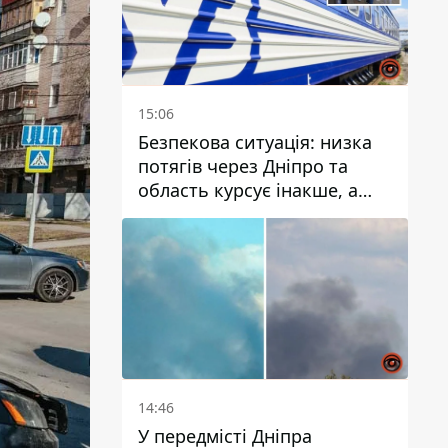
15:06
Безпекова ситуація: низка
потягів через Дніпро та
область курсує інакше, а
частину шляху замінили
автобусами та
електричками
14:46
У передмісті Дніпра