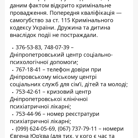
даним фактом відкрито кримінальне
провадження. Попередня кваліфікація —
самогубство за ст. 115 Кримінального
кодексу України. Дружина та дитина
внаслідок події не постраждали.
376-53-83
,
748-07-39
–
Дніпропетровський центр соціально-
психологічної допомоги;
767-18-41
– телефон довіри при
Дніпровському міському центрі
соціальних служб для сім’ї, дітей та молоді;
753-42-61
– кризовий центр
Дніпропетровської клінічної
психіатричної лікарні;
753-44-96
– номер реєстратури
психіатричної лікарні;
(099) 624-05-69
,
(067) 737-79-11
– номери
Євгена Юр’єва (для тих, у кого є час та