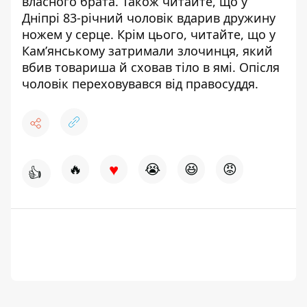
власного брата
. Також читайте, що у
Дніпрі 83-річний чоловік
вдарив дружину
ножем у серце
. Крім цього, читайте, що у
Кам’янському затримали злочинця, який
вбив товариша й сховав тіло в ямі. Опісля
чоловік
переховувався від правосуддя
.
♥
🔥
😭
😆
😡
👍