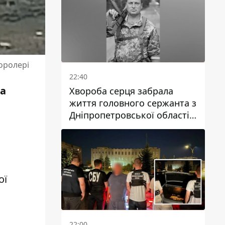
оролері
22:40
ра
Хвороба серця забрала
життя головного сержанта з
Дніпропетровської області
Юрія Свистуна
ої
22:00