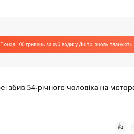
Понад 100 гривень за куб води: у Дніпрі знову планують
pel збив 54-річного чоловіка на мотор
👍