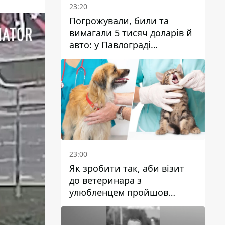
23:20
Погрожували, били та
вимагали 5 тисяч доларів й
авто: у Павлограді
затримали двох чоловіків
23:00
Як зробити так, аби візит
до ветеринара з
улюбленцем пройшов
спокійно: прості поради