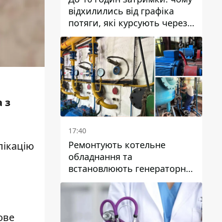
відхилились від графіка
потяги, які курсують через
Дніпро та область
 з
17:40
Ремонтують котельне
лікацію
обладнання та
встановлюють генераторні
установки: як у Дніпрі
готуються до
опалювального сезону
ове