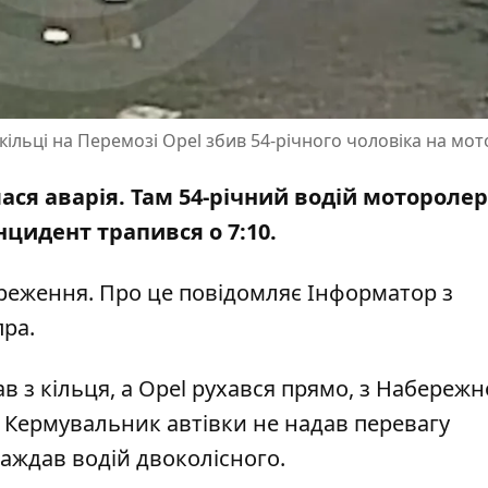
ільці на Перемозі Opel збив 54-річного чоловіка на мот
лася аварія. Там 54-річний водій мотороле
Інцидент трапився о 7:10.
реження. Про це повідомляє Інформатор з
ра.
 з кільця, а Opel рухався прямо, з Набережн
 Кермувальник автівки не надав перевагу
раждав водій двоколісного.