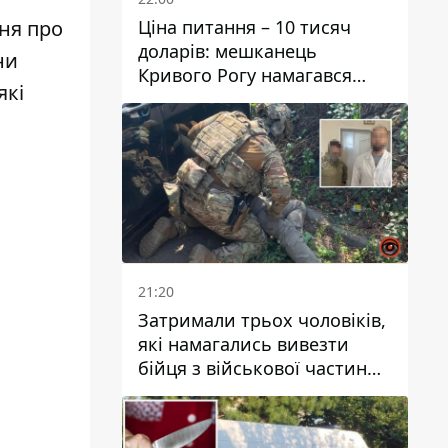
Ціна питання – 10 тисяч
ня про
доларів: мешканець
ни
Кривого Рогу намагався
які
переправити чоловіка до
Словаччини
21:20
Затримали трьох чоловіків,
які намагались вивезти
бійця з військової частини
до Дніпра за 7 тисяч
доларів: серед них був лікар