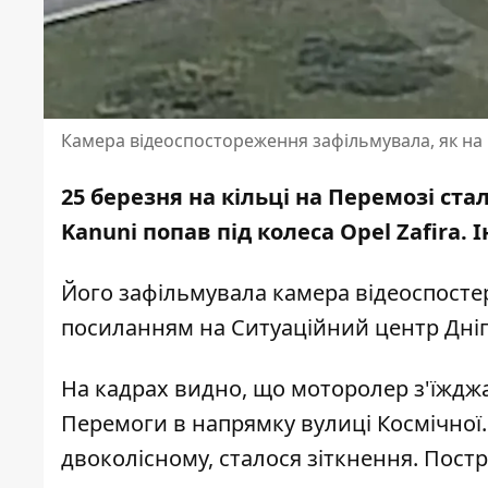
Камера відеоспостореження зафільмувала, як на к
25 березня на кільці на Перемозі ста
Kanuni попав під колеса Opel Zafira. 
Його зафільмувала камера відеоспосте
посиланням на Ситуаційний центр Дніп
На кадрах видно, що моторолер з'їжджав
Перемоги в напрямку вулиці Космічної.
двоколісному, сталося зіткнення. Пост