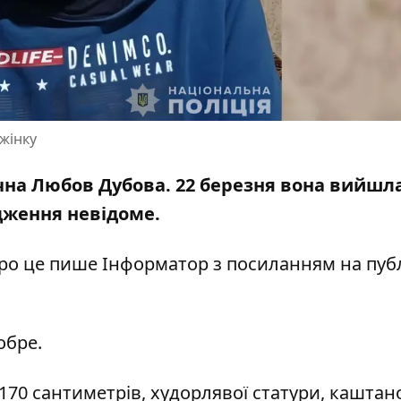
жінку
ічна Любов Дубова. 22 березня вона вийшла
одження невідоме.
 Про це пише Інформатор
з посиланням на пуб
обре.
т 170 сантиметрів, худорлявої статури, каштан