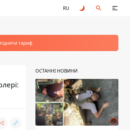
RU
 підняти тариф
ОСТАННІ НОВИНИ
олері: