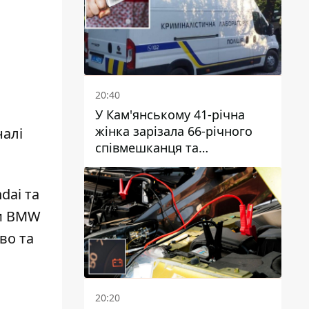
20:40
У Кам'янському 41-річна
жінка зарізала 66-річного
налі
співмешканця та
намагалась обманути
поліцейських
dai та
ри BMW
во та
20:20