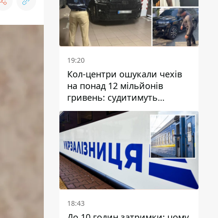
19:20
Кол-центри ошукали чехів
на понад 12 мільйонів
гривень: судитимуть
дніпрянина, який
організував
транснаціональну злочинну
організацію
18:43
До 10 годин затримки: чому