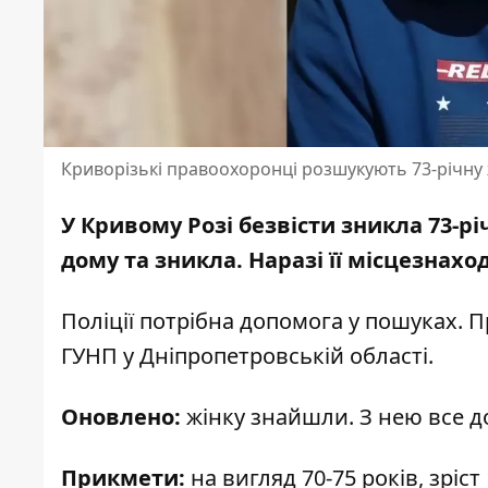
Криворізькі правоохоронці розшукують 73-річну 
У Кривому Розі безвісти зникла 73-р
дому та зникла. Наразі її місцезнах
Поліції потрібна допомога у пошуках.
ГУНП
у Дніпропетровській області.
Оновлено:
жінку знайшли. З нею все д
Прикмети:
на вигляд 70-75 років, зріс