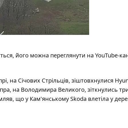
ться, його можна переглянути
на YouTube-ка
рі, на Січових Стрільців, зіштовхнулися Hyun
іпра, на Володимира Великого, зіткнулись т
омляв, що у Кам'янському
Skoda влетіла у дере