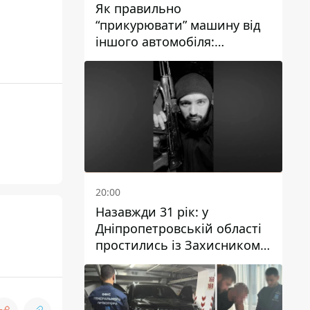
Як правильно
“прикурювати” машину від
іншого автомобіля:
інструкція для водіїв
20:00
Назавжди 31 рік: у
Дніпропетровській області
простились із Захисником
Олександром Рєпіним