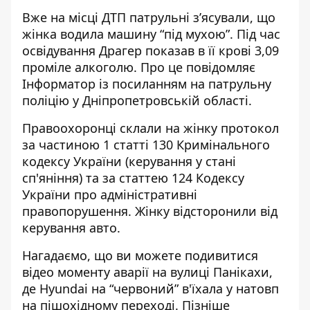
Вже на місці ДТП патрульні з’ясували, що
жінка водила машину “під мухою”. Під час
освідування Драгер показав в її крові 3,09
проміле алкоголю. Про це повідомляє
Інформатор із
посиланням на патрульну
поліцію у Дніпропетровській області
.
Правоохоронці склали на жінку протокол
за частиною 1 статті 130 Кримінального
кодексу України (керування у стані
сп'яніння) та за статтею 124 Кодексу
України про адміністративні
правопорушення. Жінку відсторонили від
керування авто.
Нагадаємо, що ви можете подивитися
відео моменту аварії на вулиці Панікахи,
де
Hyundai на “червоний” в'їхала у натовп
на пішохідному переході. Пізніше