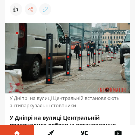
👍
У Дніпрі на вулиці Центральній встановлюють
антипаркувальні стовпчики
У Дніпрі на вулиці Центральній
розпочалися роботи із встановлення
антипаркувальних стовпчиків.