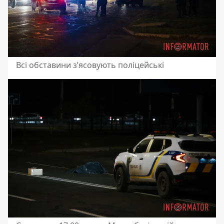
Всі обставини зʼясовують поліцейські