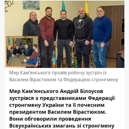
Мер Кам’янського провів робочу зустріч із
Василем Вірастюком та Федерацією стронгмену
Мер Кам’янського Андрій Білоусов
зустрівся з представниками Федерації
стронгмену України та її почесним
президентом Василем Вірастюком.
Вони обговорили проведення
Всеукраїнських змагань зі стронгмену