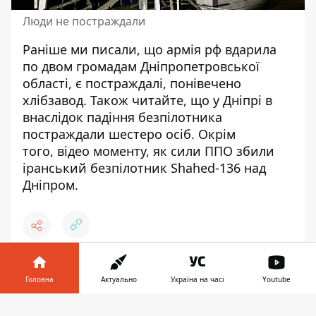
Люди не постраждали
Раніше ми писали, що
армія рф вдарила
по двом громадам Дніпропетровської
області, є постраждалі, понівечено
хлібзавод
. Також читайте, що
у Дніпрі в
внаслідок падіння безпілотника
постраждали шестеро осіб
. Окрім
того,
відео моменту, як сили ППО збили
іранський безпілотник Shahed-136 над
Дніпром
.
♥
🔥
😭
😆
😡
👍
Головна
Актуально
Україна на часі
Youtube
Інформатор у