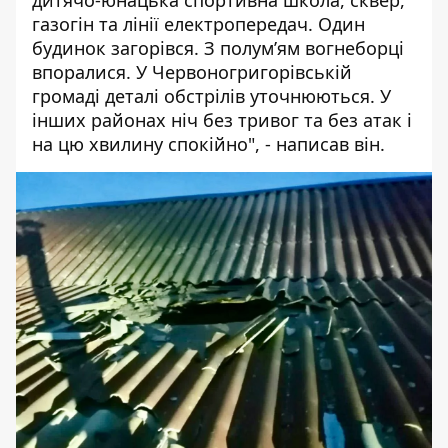
дитячо-юнацька спортивна школа, сквер,
газогін та лінії електропередач. Один
будинок загорівся. З полум’ям вогнеборці
впоралися. У Червоногригорівській
громаді деталі обстрілів уточнюються. У
інших районах ніч без тривог та без атак і
на цю хвилину спокійно", - написав він.