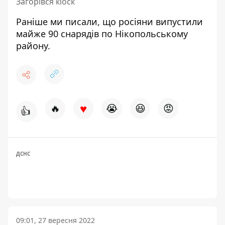
Загорівся кіоск
Раніше ми писали, що
росіяни випустили
майже 90 cнарядів
по Нікопольському
району.
♥
🔥
😭
😆
😡
👍
ДСНС
09:01, 27 вересня 2022