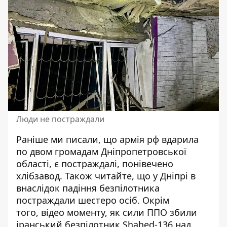
Люди не постраждали
Раніше ми писали, що
армія рф вдарила
по двом громадам Дніпропетровської
області, є постраждалі, понівечено
хлібзавод
. Також читайте, що
у Дніпрі в
внаслідок падіння безпілотника
постраждали шестеро осіб
. Окрім
того,
відео моменту, як сили ППО збили
іранський безпілотник Shahed-136 над