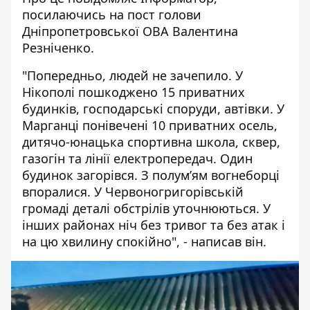
посилаючись на пост голови
Дніпропетровської ОВА Валентина
Резніченко.
"Попередньо, людей не зачепило. У
Нікополі пошкоджено 15 приватних
будинків, господарські споруди, автівки. У
Марганці понівечені 10 приватних осель,
дитячо-юнацька спортивна школа, сквер,
газогін та лінії електропередач. Один
будинок загорівся. З полум’ям вогнеборці
впоралися. У Червоногригорівській
громаді деталі обстрілів уточнюються. У
інших районах ніч без тривог та без атак і
на цю хвилину спокійно", - написав він.