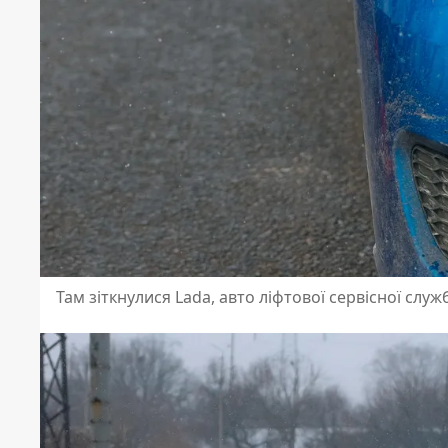
Там зіткнулися Lada, авто ліфтової сервісної слу