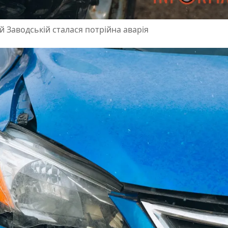
ій Заводській сталася потрійна аварія