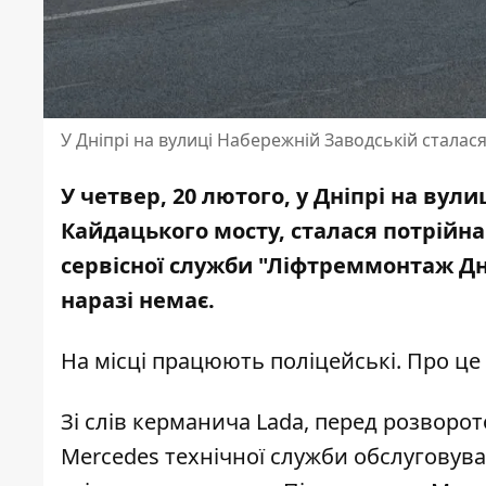
У Дніпрі на вулиці Набережній Заводській сталас
У четвер, 20 лютого, у Дніпрі на вули
Кайдацького мосту, сталася потрійна 
сервісної служби "Ліфтреммонтаж Дн
наразі немає.
На місці працюють поліцейські. Про це 
Зі слів керманича Lada, перед розворот
Mercedes технічної служби обслуговуван