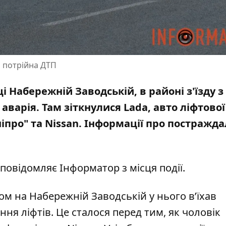
я потрійна ДТП
ці Набережній Заводській, в районі з'їзду з
аварія. Там зіткнулися Lada, авто ліфтової
іпро" та Nissan. Інформації про постражд
повідомляє Інформатор з місця події.
ом на Набережній Заводській у нього вʼїхав
ня ліфтів. Це сталося перед тим, як чоловік