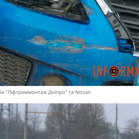
жби "Ліфтреммонтаж Дніпро" та Nissan