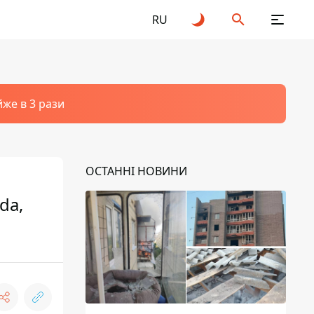
RU
йже в 3 рази
ОСТАННІ НОВИНИ
da,