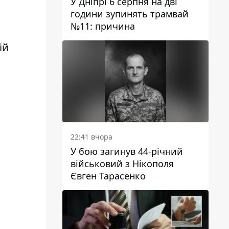
У Дніпрі 6 серпня на дві
години зупинять трамвай
№11: причина
ій
22:41 вчора
У бою загинув 44-річний
військовий з Нікополя
Євген Тарасенко