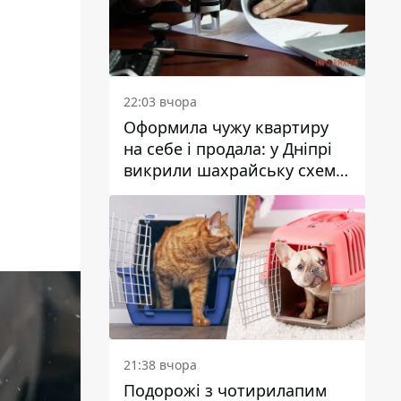
22:03 вчора
Оформила чужу квартиру
на себе і продала: у Дніпрі
викрили шахрайську схему
з нерухомістю
21:38 вчора
Подорожі з чотирилапим