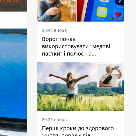
20:41 вчора
Ворог почав
використовувати “медові
пастки” і полює на
українських військових
20:21 вчора
Перші кроки до здорового
життя: поради від