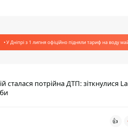
У Дніпрі з 1 липня офіційно підняли тариф на воду ма
й сталася потрійна ДТП: зіткнулися La
жби
👍