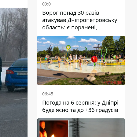
09:01
Ворог понад 30 разів
атакував Дніпропетровську
область: є поранені,
пошкоджені ліцей, будинки
та підприємства
06:45
Погода на 6 серпня: у Дніпрі
буде ясно та до +36 градусів