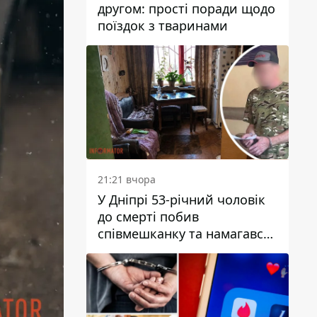
другом: прості поради щодо
поїздок з тваринами
21:21 вчора
У Дніпрі 53-річний чоловік
до смерті побив
співмешканку та намагався
приховати злочин: деталі