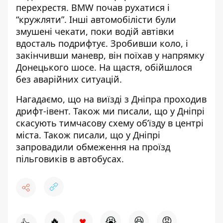
перехрестя. BMW почав рухатися і
“кружляти”. Інші автомобілісти були
змушені чекати, поки водій автівки
вдосталь подрифтує. Зробивши коло, і
закінчивши маневр, він поїхав у напрямку
Донецького шосе. На щастя, обійшлося
без аварійних ситуацій.
Нагадаємо, що на виїзді з Дніпра
проходив
дрифт-івент
. Також ми писали, що у Дніпрі
скасують
тимчасову схему об’їзду в центрі
міста
.
Також писали, що у Дніпрі
запровадили обмеження на проїзд
пільговиків в автобусах
.
♥
🔥
😭
😆
😡