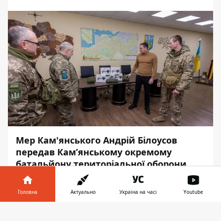
Мер Кам'янського Андрій Білоусов
передав Кам’янському окремому
батальйону територіальної оборони
Збройних Сил України чергове
забезпечення. В рамках програми
Головна
Актуально
Україна на часі
Youtube
“Допомога Фронту” придбали 5
квадрокоптерів DJI Mavic-3 та 3 прилади
Інформатор у
Завантажити