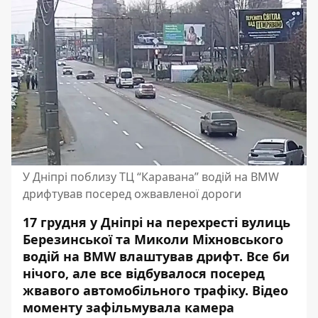
У Дніпрі поблизу ТЦ “Каравана” водій на BMW
дрифтував посеред ожвавленої дороги
17 грудня у Дніпрі на перехресті вулиць
Березинської та Миколи Міхновського
водій на BMW влаштував дрифт. Все би
нічого, але все
відбувалося посеред
жвавого автомобільного трафіку
. Відео
моменту зафільмувала камера