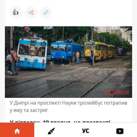
👍
У Дніпрі на проспекті Науки тролейбус потрапив
у яму та застряг
У вівторок, 19 травня, на проспекті
Науки сталась ДТП. Тут під заднім