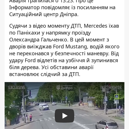
Аварія трапилася о 13:23. Про це
Інформатор повідомляє із посиланням на
Ситуаційний центр Дніпра.
Судячи з відео моменту ДТП, Mercedes їхав
по Панікахи у напрямку проїзду
Олександра Гальченко. В цей момент з
дворів виїжджав Ford Mustang, водій якого
не переконався у безпечності маневру. Від
удару Ford відлетів на узбіччя й зупинився
біля дерева. Усі обставини аварії
встановлює слідчий за ДТП.
Play