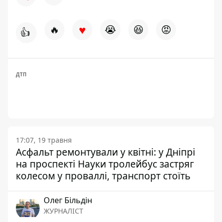
♥
🔥
😭
😆
😡
👍
ДТП
17:07, 19 травня
Асфальт ремонтували у квітні: у Дніпрі
на проспекті Науки тролейбус застряг
колесом у проваллі, транспорт стоїть
Олег Більдін
ЖУРНАЛІСТ