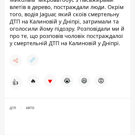
влетів в дерево
, постраждали люди. Окрім
того, водія Jaguar, який скоїв смертельну
ДТП на Калиновій у Дніпрі,
затримали та
оголосили йому підозру
. Розповідали ми й
про те,
що розповів чоловік постраждалої
у смертельній ДТП
на Калиновій у Дніпрі.
♥
🔥
😭
😆
😡
👍
ДТП
АВТО