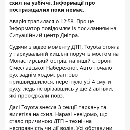
схил на узбіччі. Інформації про
постраждалих поки немає.
Аварія трапилася о 12:58. Про це
Інформатор повідомляє із посиланням на
Ситуаційний центр Дніпра.
Судячи з відео моменту ДТП, Toyota стояла
у паркувальній кишені поруч із мостом на
Монастирській острів, на іншій стороні
Січеславської Набережної. Авто почало
рух заднім ходом, раптово
пришвидшилося, перетнуло усі 4 смуги
руху, ледь не врізавшись у ще 2 автівки,
які проїжджали повз.
Далі Toyota знесла 3 секції паркану та
вилетіла на схил. Наразі невідомо, що
стало причиною ДТП
–
технічна
несправність чи дії водія. Усі обставини