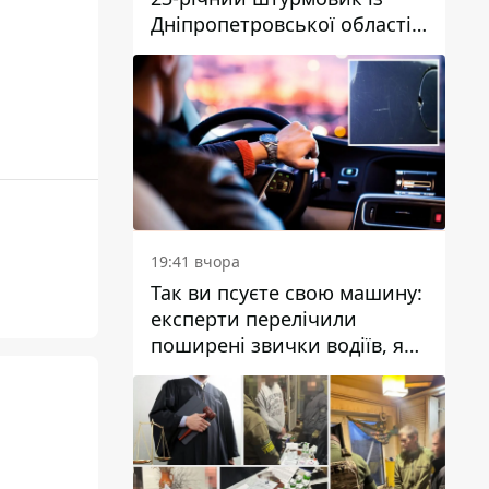
Дніпропетровської області
Богдан Бескровний
19:41 вчора
Так ви псуєте свою машину:
експерти перелічили
поширені звички водіїв, які
насправді шкодять
автомобілю