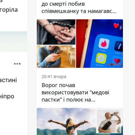
до смерті побив
горіла
співмешканку та намагався
приховати злочин: деталі
20:41 вчора
Ворог почав
використовувати “медові
пастки” і полює на
українських військових