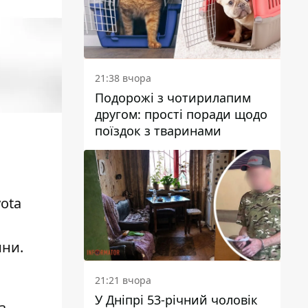
21:38 вчора
Подорожі з чотирилапим
другом: прості поради щодо
поїздок з тваринами
yota
ини.
21:21 вчора
У Дніпрі 53-річний чоловік
з