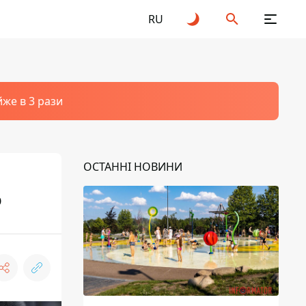
RU
йже в 3 рази
ОСТАННІ НОВИНИ
р