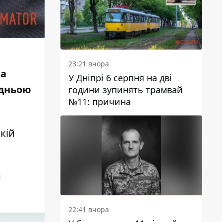
23:21 вчора
на
У Дніпрі 6 серпня на дві
едньою
години зупинять трамвай
№11: причина
кій
и
22:41 вчора