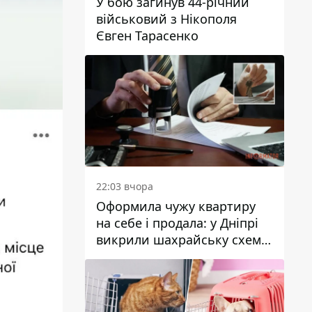
У бою загинув 44-річний
військовий з Нікополя
Євген Тарасенко
22:03 вчора
Оформила чужу квартиру
на себе і продала: у Дніпрі
викрили шахрайську схему
з нерухомістю