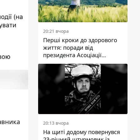
20:21 вчора
Перші кроки до здорового
життя: поради від
президента Асоціації
дієтологів України
а
авника
20:13 вчора
На щиті додому повернувся
23-річний штурмовик із