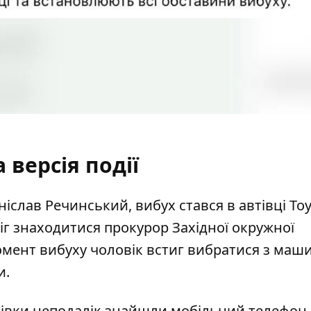
 версія події
іслав Речинський, вибух стався в автівці To
міг знаходитися прокурор Західної окружної
омент вибуху чоловік встиг вибратися з маш
и.
тівки неподалік знайшли мобільний телефон 