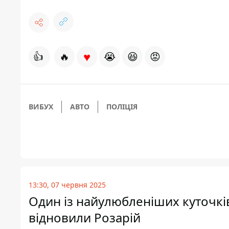
♥
👍
🔥
😭
😆
😡
ВИБУХ
АВТО
ПОЛІЦІЯ
13:30, 07 червня 2025
Один із найулюбленіших куточків
відновили Розарій