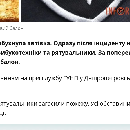
овий балон
ибухнула автівка. Одразу після інциденту 
 вибухотехніки та рятувальники. За попер
 балон.
иланням на
пресслужбу ГУНП у Дніпропетровсь
 рятувальники загасили пожежу. Усі обставин
ці.