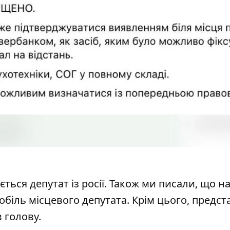
ться депутат із росії
. Також ми писали, що н
обіль місцевого депутата
. Крім цього,
предст
в голову
.