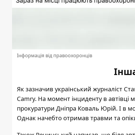
Інформація від правоохоронців
Інша
Як зазначив український журналіст Стан
Camry. На момент інциденту в автівці 
прокуратури Дніпра Коваль Юрій. І в м
Однак начебто отримав травми та опік
Також Речинський написав, що біля ав