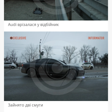
Audi врізалася у відбійник
Зайнято дві смуги