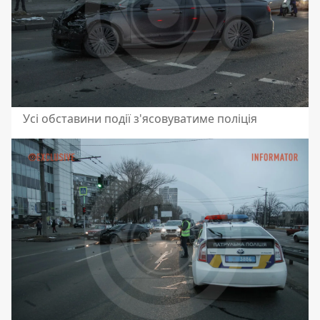
Усі обставини події з'ясовуватиме поліція