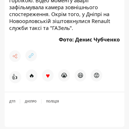
горілкою
.
Відео моменту аварії
зафільмувала камера зовнішнього
спостереження. Окрім того, у Дніпрі на
Новоорловській
зіштовхнулися Renault
служби таксі
та "ГАЗель".
Фото: Денис Чубченко
♥
🔥
😭
😆
😡
👍
ДТП
ДНІПРО
ПОЛІЦІЯ