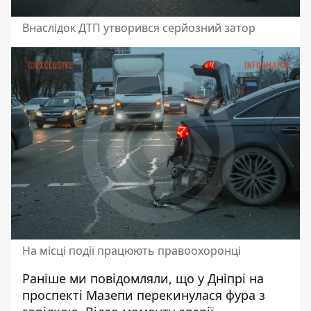
Внаслідок ДТП утворився серйозний затор
На місці події працюють правоохоронці
Раніше ми повідомляли, що у Дніпрі на
проспекті Мазепи
перекинулася фура з