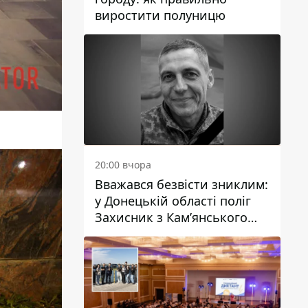
виростити полуницю
20:00 вчора
Вважався безвісти зниклим:
у Донецькій області поліг
Захисник з Кам’янського
Антон Красовський