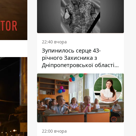
22:40 вчора
Зупинилось серце 43-
річного Захисника з
Дніпропетровської області
Євгена Зінченка
22:00 вчора