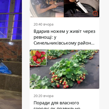
20:40 вчора
Вдарив ножем у живіт через
ревнощі: у
Синельниківському районі
затримали 49-річного
чоловіка за вбивство
20:20 вчора
Поради для власного
городу: як правильно