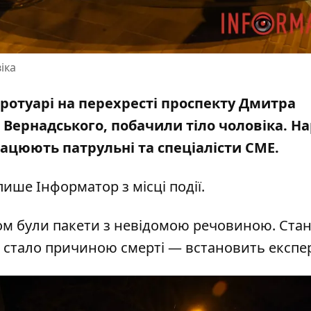
іка
а тротуарі на перехресті проспекту Дмитра
Вернадського, побачили тіло чоловіка. На
рацюють патрульні та спеціалісти СМЕ.
пише Інформатор з місці події.
ком були пакети з невідомою речовиною. Ста
Що стало причиною смерті — встановить експе