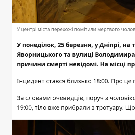
У центрі міста перехожі помітили мертвого чолов
У понеділок, 25 березня, у Дніпрі, н
Яворницького та вулиці Володимира 
причини смерті невідомі. На місці п
Інцидент стався близько 18:00. Про це 
За словами очевидців, поруч з чолові
19:00, тіло вже прибрали з тротуару. 