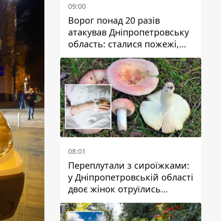
09:00
Ворог понад 20 разів
атакував Дніпропетровську
область: сталися пожежі,
постраждали будинки,
інфраструктура та авто
08:01
Переплутали з сироїжками:
у Дніпропетровській області
двоє жінок отруїлись
грибами