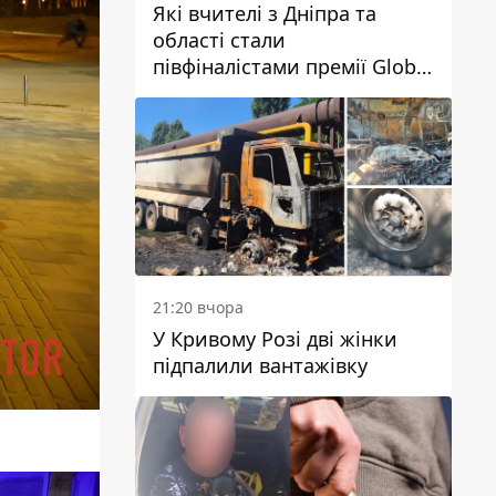
Які вчителі з Дніпра та
області стали
півфіналістами премії Global
Teacher Prize Ukraine 2026
21:20 вчора
У Кривому Розі дві жінки
підпалили вантажівку