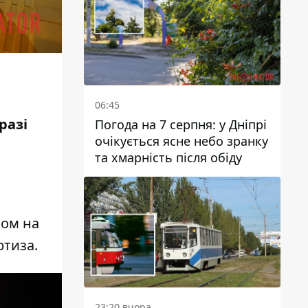
06:45
разі
Погода на 7 серпня: у Дніпрі
очікується ясне небо зранку
та хмарність після обіду
ном на
ртиза.
23:20 вчора