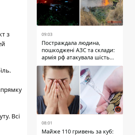
кт з
09:03
Постраждала людина,
ей
пошкоджені АЗС та склади:
армія рф атакувала шість
районів Дніпропетровської
іль.
області
апрямку
ту. Всі
08:01
Майже 110 гривень за куб: