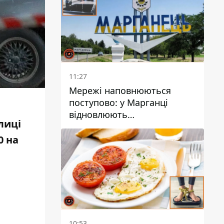
11:27
Мережі наповнюються
поступово: у Марганці
відновлюють
лиці
водопостачання
0 на
10:53