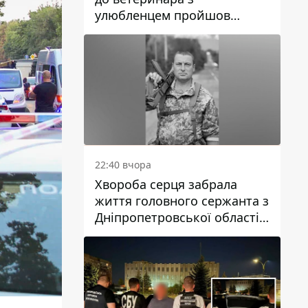
улюбленцем пройшов
спокійно: прості поради
22:40 вчора
Хвороба серця забрала
життя головного сержанта з
Дніпропетровської області
Юрія Свистуна