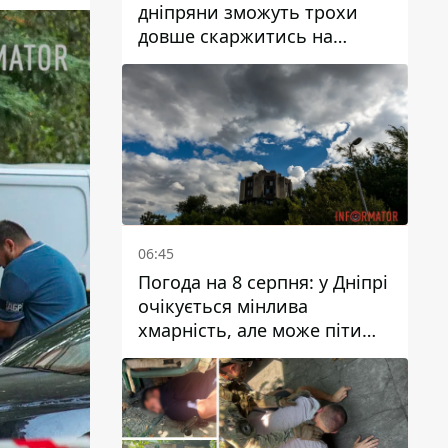
дніпряни зможуть трохи
довше скаржитись на
заплановані тарифи на воду
на 2027 рік
06:45
Погода на 8 серпня: у Дніпрі
очікується мінлива
хмарність, але може піти
дощ