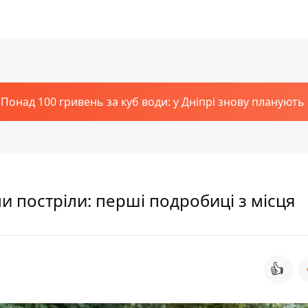
Понад 100 гривень за куб води: у Дніпрі знову планують
ли постріли: перші подробиці з місця
👍