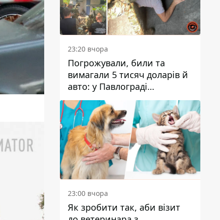
23:20 вчора
Погрожували, били та
вимагали 5 тисяч доларів й
авто: у Павлограді
затримали двох чоловіків
23:00 вчора
Як зробити так, аби візит
до ветеринара з