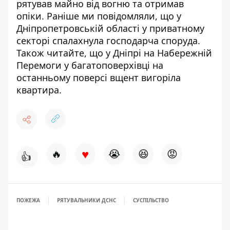
рятував майно від вогню та отримав
опіки
.
Раніше ми повідомляли, що у
Дніпропетровській області
у приватному
секторі спалахнула господарча споруда
.
Також читайте, що у Дніпрі на Набережній
Перемоги у багатоповерхівці на
останньому поверсі
вщент вигоріла
квартира
.
♥
🔥
😭
😆
😡
👍
ПОЖЕЖА
РЯТУВАЛЬНИКИ ДСНС
СУСПІЛЬСТВО