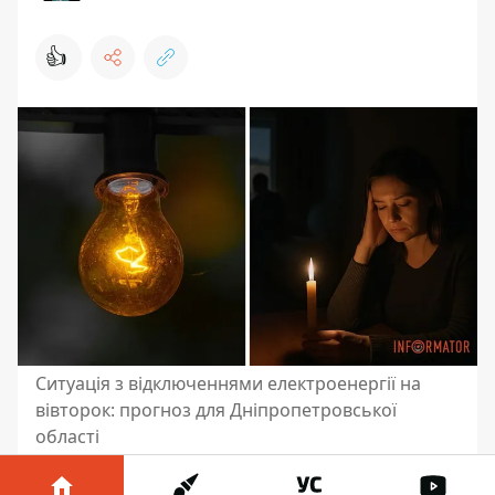
👍
Ситуація з відключеннями електроенергії на
вівторок: прогноз для Дніпропетровської
області
У вівторок, 2 грудня, у Дніпрі та області