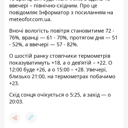
ввечері – північно-східним. Про це
повідомляє Інформатор з
посиланням на
meteofor.com.ua
.
Вночі вологість повітря становитиме 72 -
76%, вранці — 61 - 70%, протягом дня — 51
- 52%, а ввечері — 57 - 82%.
О шостій ранку стовпчики термометрів
показуватимуть +18, а о дев’ятій – +22. О
12:00 буде +26, а о 15:00 – +28. Увечері,
близько 21:00, на термометрах побачимо
+23.
Схід сонця очікується о 5:25, а захід — о
20:03.