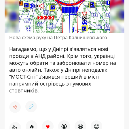
Нова схема руху на Петра Калнишевського
Нагадаємо, що у Дніпрі
з'являться нові
проїзди в АНД районі
. Крім того, українці
можуть обрати та
забронювати номер на
авто онлайн
. Також у Дніпрі неподалік
“МОСТ-Сіті” з’явився перший в місті
напрямний
острівець з гумових
стовпчиків
.
♥
🔥
😭
😆
😡
👍