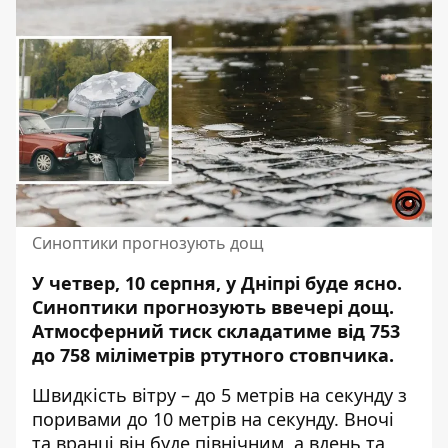
Синоптики прогнозують дощ
У четвер, 10 серпня, у Дніпрі буде ясно.
Синоптики прогнозують ввечері дощ
.
Атмосферний тиск складатиме від 753
до 758 міліметрів ртутного стовпчика.
Швидкість вітру – до 5 метрів на секунду з
поривами до 10 метрів на секунду. Вночі
та вранці він буде північним, а вдень та