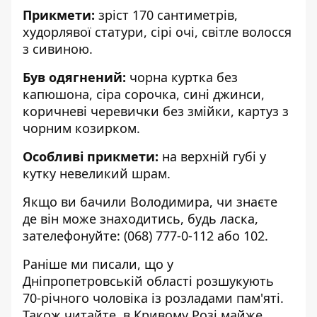
Прикмети:
зріст 170 сантиметрів,
худорлявої статури, сірі очі, світле волосся
з сивиною.
Був одягнений:
чорна куртка без
капюшона, сіра сорочка, сині джинси,
коричневі черевички без змійки, картуз з
чорним козирком.
Особливі прикмети:
на верхній губі у
кутку невеликий шрам.
Якщо ви бачили Володимира, чи знаєте
де він може знаходитись, будь ласка,
зателефонуйте:
(068) 777-0-112
або
102
.
Раніше ми писали, що
у
Дніпропетровській області розшукують
70-річного чоловіка із розладами пам'яті
.
Також читайте,
в Кривому Розі майже