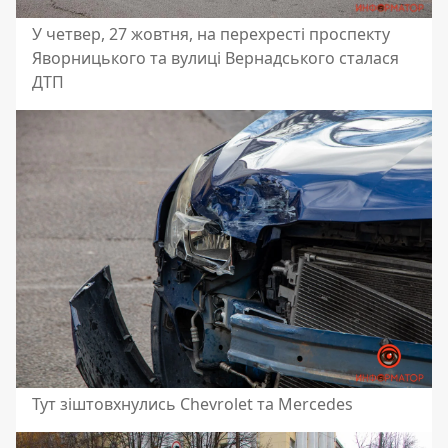
У четвер, 27 жовтня, на перехресті проспекту
Яворницького та вулиці Вернадського сталася
ДТП
Тут зіштовхнулись Chevrolet та Mercedes