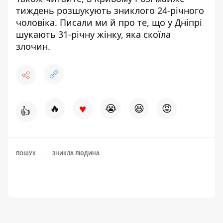
тиждень розшукують зниклого 24-річного
чоловіка
. Писали ми й про те, що
у Дніпрі
шукають 31-річну жінку, яка скоїла
злочин
.
♥
🔥
😭
😆
😡
👍
ПОШУК
ЗНИКЛА ЛЮДИНА