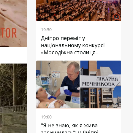
19:30
Дніпро переміг у
національному конкурсі
«Молодіжна столиця
України – 2026»
19:00
"Я не знаю, як я жива
залишилась": у Дніпрі