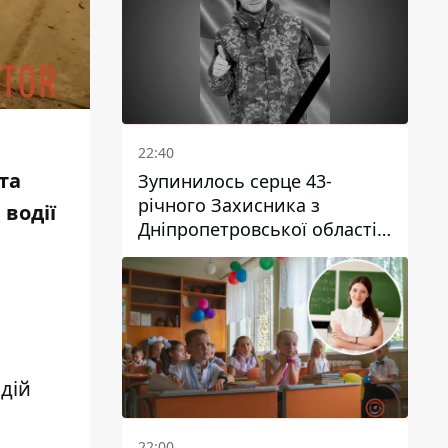
22:40
та
Зупинилось серце 43-
річного Захисника з
водії
Дніпропетровської області
Євгена Зінченка
дій
22:00