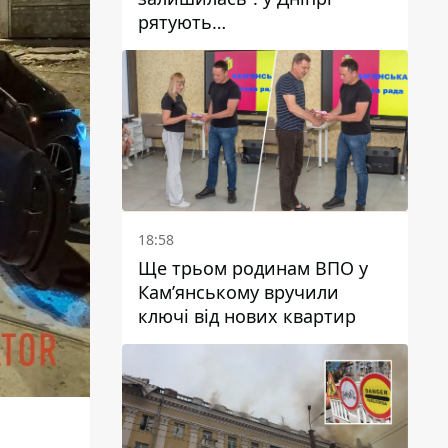
рятують
військовослужбовицю та
мати чотирьох дітей, яку
поранив КАБ
18:58
Ще трьом родинам ВПО у
Кам’янському вручили
ключі від нових квартир