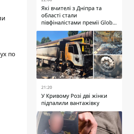
Які вчителі з Дніпра та
області стали
ли
півфіналістами премії Global
Teacher Prize Ukraine 2026
ух по
21:20
У Кривому Розі дві жінки
підпалили вантажівку