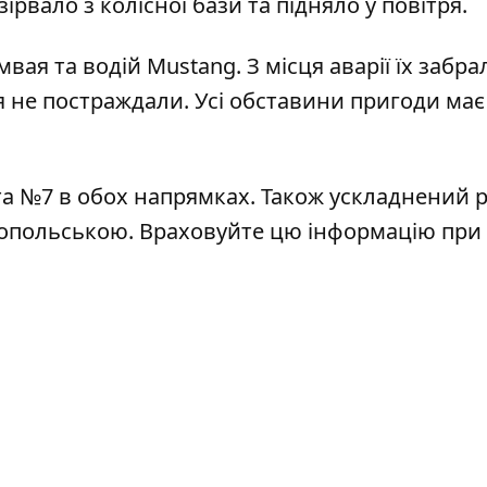
рвало з колісної бази та підняло у повітря.
вая та водій Mustang. З місця аварії їх забра
 не постраждали. Усі обставини пригоди має
та №7 в обох напрямках. Також ускладнений р
топольською. Враховуйте цю інформацію при