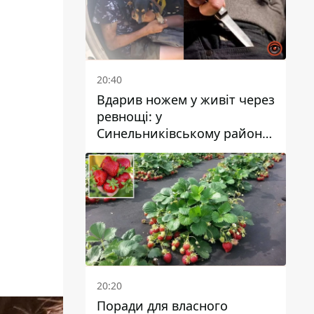
20:40
Вдарив ножем у живіт через
ревнощі: у
Синельниківському районі
затримали 49-річного
чоловіка за вбивство
20:20
Поради для власного