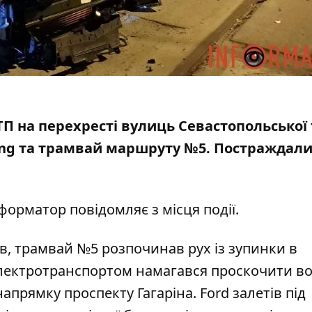
 ДТП на перехресті вулиць Севастопольської 
ang та трамвай
маршруту №5. Постраждали 
нформатор повідомляє з місця події.
в, трамвай №5 розпочинав рух із зупинки в
електротранспортом намагався проскочити во
апрямку проспекту Гагаріна. Ford залетів під