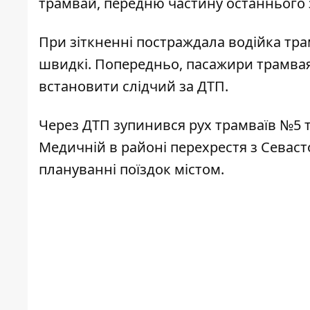
трамвай, передню частину останнього зі
При зіткненні постраждала водійка трам
швидкі. Попередньо, пасажири трамвая
встановити слідчий за ДТП.
Через ДТП зупинився рух трамваїв №5 
Медичній в районі перехрестя з Севас
плануванні поїздок містом.