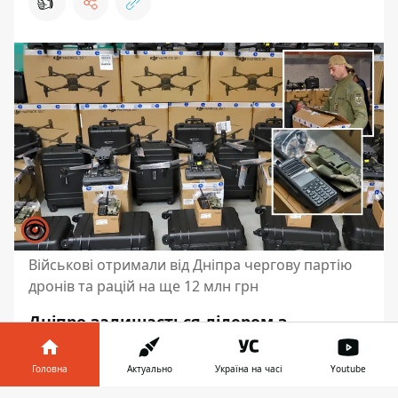
👍
Військові отримали від Дніпра чергову партію
дронів та рацій на ще 12 млн грн
Дніпро залишається лідером з
допомоги Силам оборони і продовжує
системно доправляти військовим
Головна
Актуально
Україна на часі
Youtube
потрібну техніку. Місто завжди купує