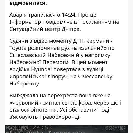
відмовилася.
Аварія трапилася о 14:24. Про це
Інформатор повідомляє із посиланням на
Ситуаційний центр Дніпра.
Судячи з відео моменту ДТП, керманич
Toyota розпочинав рух на «зелений» по
Січеславській Набережній у напрямку
Набережної Перемоги. В цей момент
водійка Hyundai повертала з вулиці
Європейської ліворуч, на Січеславську
Набережну.
Виїжджала на перехрестя вона вже на
«червоний» сигнал світлофора, через що і
сталося зіткнення. Усі обставини події
з’ясовують правоохоронці.