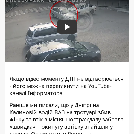
Play
Якщо відео моменту ДТП не відтворюється
- його
можна переглянути на YouTube-
каналі Інформатора
.
Раніше ми писали, що у Дніпрі на
Калиновій
водій ВАЗ на тротуарі збив
жінку
та втік з місця. Постраждалу забрала
«швидка»,
покинуту автівку знайшли у
дворах
. Окрім того, у Дніпрі на