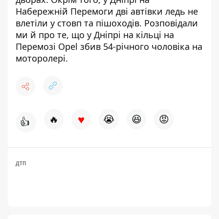
Набережній Перемоги
дві автівки ледь не
влетіли у стовп та пішоходів
. Розповідали
ми й про те, що у Дніпрі на кільці на
Перемозі
Opel збив 54-річного чоловіка на
моторолері
.
♥
🔥
😭
😆
😡
👍
ДТП