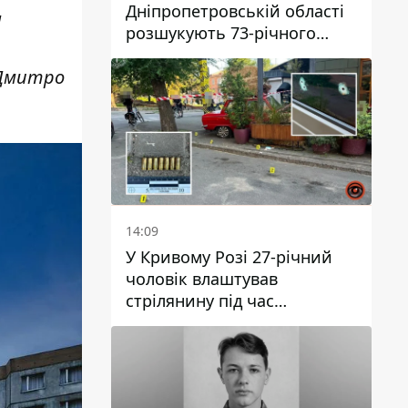
Дніпропетровській області
м
розшукують 73-річного
чоловіка
 Дмитро
14:09
У Кривому Розі 27-річний
чоловік влаштував
стрілянину під час
конфлікту: є поранений