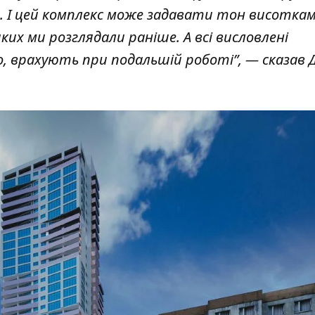
о. І цей комплекс може задавати тон висотка
их ми розглядали раніше. А всі висловлені
о, врахують при подальшій роботі”, — сказав