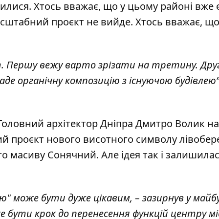
илися. Хтось вважає, що у цьому районі вже 
асштабний проєкт не вийде. Хтось вважає, щ
т. Першу вежу варто зрізати на третину. Дру
аде органічну композицію з існуючою будівлею”
Головний архітектор Дніпра Дмитро Волик н
ний проєкт нового висотного символу лівобе
го масиву Сонячний. Але ідея так і залишилас
ю" може бути дуже цікавим, – зазирнув у май
е бути крок до перенесення функцій центру м