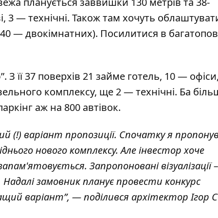
ежа планується заввишки 130 метрів та 38-
, 3 — технічні. Також там хочуть облаштуват
 140 — двокімнатних). Посилитися в багатопов
З її 37 поверхів 21 займе готель, 10 — офіси
вельного комплексу, ще 2 — технічні. Ба біль
аркінг аж на 800 автівок.
ий (!) варіант пропозиції. Спочатку я пропонув
сіднього нового комплексу. Але інвестор хоче
апам'ятовується. Запропоновані візуалізації –
 Надалі замовник планує провести конкурс
щий варіант”, — поділився архітектор Ігор С