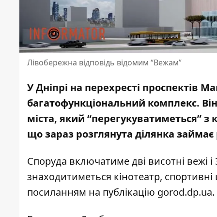
Лівобережна відповідь відомим “Вежам”
У Дніпрі на перехресті проспектів М
багатофункціональний комплекс. Ві
міста, який “перегукуватиметься” з 
що
зараз розглянута ділянка займає
Споруда включатиме дві висотні вежі і
знаходитиметься кінотеатр, спортивні
посиланням на публікацію gorod.dp.ua
.