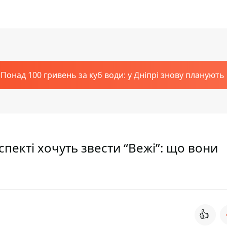
Понад 100 гривень за куб води: у Дніпрі знову планують
пекті хочуть звести “Вежі”: що вони
👍