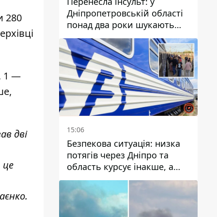
Перенесла інсульт: у
Дніпропетровській області
и 280
понад два роки шукають
ерхівці
зниклу жінку
, 1 —
ше,
15:06
ав дві
Безпекова ситуація: низка
потягів через Дніпро та
 це
область курсує інакше, а
частину шляху замінили
автобусами та
аєнко.
електричками