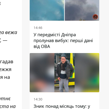
є
о
14:46
га вежа
У передмісті Дніпра
, —
пролунав вибух: перші дані
від ОВА
агадав
режжя
я на
бутнє
14:30
іста на
Зник понад місяць тому: у