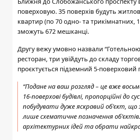
Ближня до Слобожанського проспекту в
поверховую. 35 поверхів будуть житлові
квартир (по 70 одно- та трикімнатних,
зможуть 672 мешканці.
Другу вежу умовно назвали “Готельною”. 
ресторан, три увійдуть до складу торго
проєктується підземний 5-поверховий п
“Подане на ваш розгляд – це вже восьм
16-поверхові будівлі, пропорційні до су
побудувати дуже яскравий об'єкт, що з
лише схематичне позначення об'єктів.
архітектурних ідей та обрати найкра