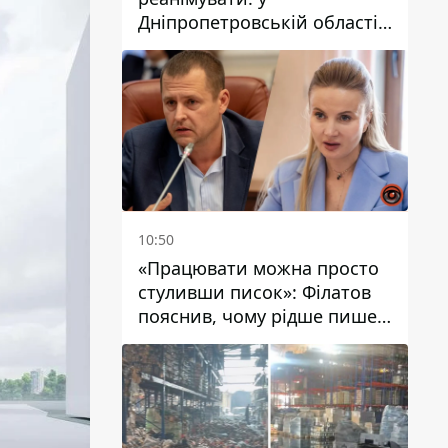
Дніпропетровській області
дворічний хлопчик потонув
у басейні
10:50
«Працювати можна просто
стуливши писок»: Філатов
пояснив, чому рідше пише у
соцмережах та
розкритикував медійність
чиновників