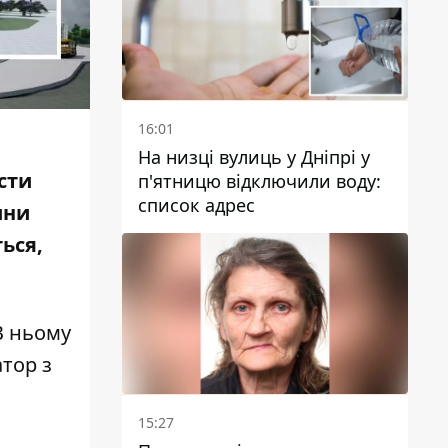
16:01
На низці вулиць у Дніпрі у
сти
п'ятницю відключили воду:
список адрес
ини
ься,
В ньому
атор
з
15:27