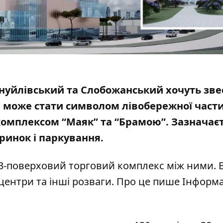
ануйлівський та Слобожанський хочуть зве
н може стати символом лівобережної част
комплексом “Маяк” та “Брамою”. Зазначаєт
 ринок і паркування
.
 3-поверховий торговий комплекс між ними. 
 центри та інші розваги. Про це пише Інформ