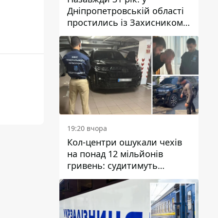
Дніпропетровській області
простились із Захисником
Олександром Рєпіним
19:20 вчора
Кол-центри ошукали чехів
на понад 12 мільйонів
гривень: судитимуть
дніпрянина, який
організував
транснаціональну злочинну
організацію