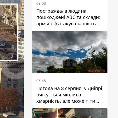
09:03
Постраждала людина,
пошкоджені АЗС та склади:
армія рф атакувала шість
районів Дніпропетровської
області
06:45
Погода на 8 серпня: у Дніпрі
очікується мінлива
хмарність, але може піти
дощ