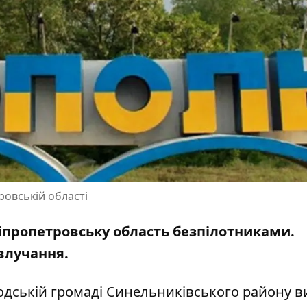
ровській області
ніпропетровську область безпілотниками.
 влучання.
родській громаді Синельниківського району 