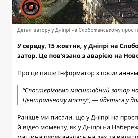
Деталі затору у Дніпрі на Слобожанському проспе
У середу, 15 жовтня, у Дніпрі на Сло
затор. Це пов’язано з аварією на Но
Про це пише Інформатор з посилання
“Спостерігаємо масштабний затор на 
Центральному мосту”, — йдеться у до
Раніше ми писали, що
у Дніпрі
на просп
й відео моменту, як у Дніпрі на Набере
машина перекинулась на дах та вилеті