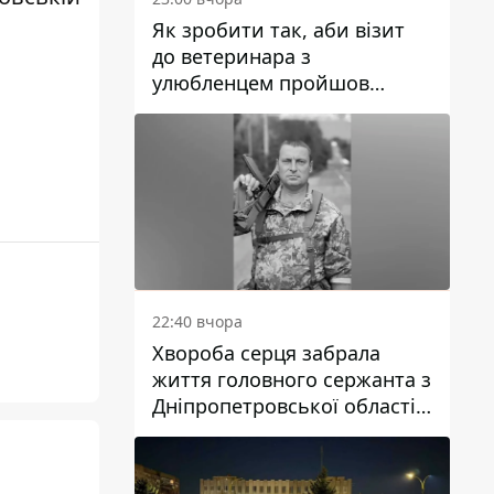
Як зробити так, аби візит
до ветеринара з
улюбленцем пройшов
спокійно: прості поради
22:40 вчора
Хвороба серця забрала
життя головного сержанта з
Дніпропетровської області
Юрія Свистуна