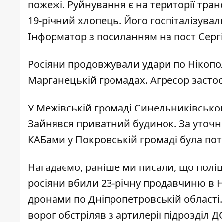
пожежі. Руйнування є на території тра
19-річний хлопець. Його госпіталізувал
Інформатор з посиланням на
пост Серг
Росіяни продовжували удари по Нікопо
Марганецькій громадах. Агресор застос
У Межівській громаді Синельниківсько
Зайнявся приватний будинок. За уточн
КАБами у Покровській громаді була по
Нагадаємо, раніше ми писали, що
поліц
росіяни вбили 23-річну продавчиню в Н
дронами по Дніпропетровській області
ворог обстріляв з артилерії підрозділ 