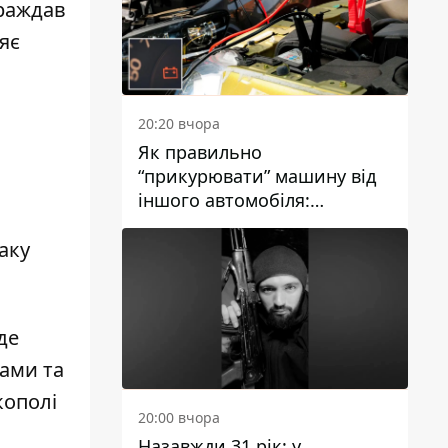
траждав
яє
20:20 вчора
Як правильно
“прикурювати” машину від
іншого автомобіля:
інструкція для водіїв
аку
де
ами та
кополі
20:00 вчора
Назавжди 31 рік: у