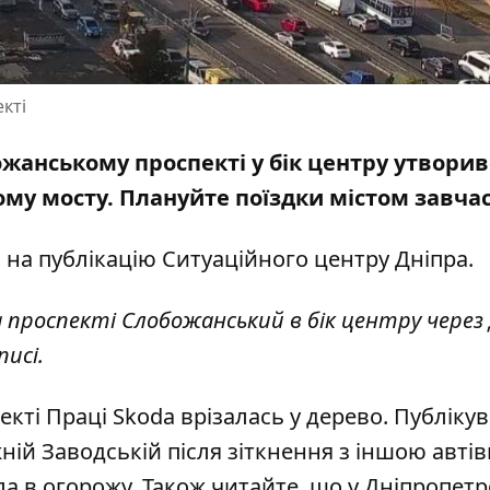
кті
божанському проспекті у бік центру утворив
вому мосту. Плануйте поїздки містом завча
м на
публікацію
Ситуаційного центру Дніпра.
проспекті Слобожанський в бік центру через
писі.
екті Праці Skoda врізалась у дерево
. Публіку
жній Заводській після зіткнення з іншою авті
ла в огорожу
. Також читайте, що у Дніпропет