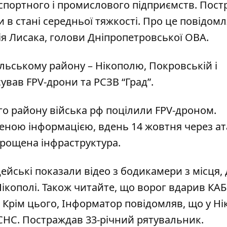
нспортного і промислового підприємств. Пос
и в стані середньої тяжкості. Про це повідомл
ія Лисака, голови Дніпропетровської ОВА
.
льському району – Нікополю, Покровській і
ував FPV-дрони та РСЗВ “Град”.
го району війська рф поцілили FPV-дроном.
еною інформацією, вдень 14 жовтня через ат
трощена інфраструктура.
ейські показали відео з бодикамери з місця, 
ікополі
. Також читайте, що
ворог вдарив КАБ
. Крім цього, Інформатор повідомляв, що
у Ні
ДСНС
. Постраждав 33-річний рятувальник.