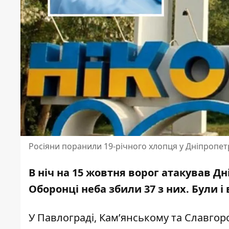
Росіяни поранили 19-річного хлопця у Дніпропет
В ніч на 15 жовтня ворог атакував Д
Оборонці неба збили 37 з них. Були і
У Павлограді, Кам’янському та Славго