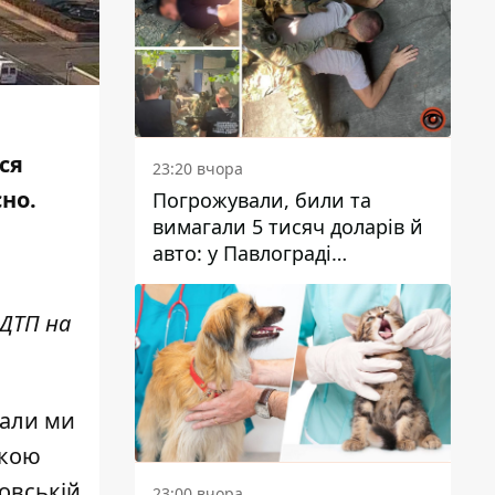
ся
23:20 вчора
сно.
Погрожували, били та
вимагали 5 тисяч доларів й
авто: у Павлограді
затримали двох чоловіків
 ДТП на
вали ми
вкою
ровській
23:00 вчора