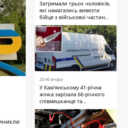
Затримали трьох чоловіків,
які намагались вивезти
бійця з військової частини
до Дніпра за 7 тисяч
доларів: серед них був лікар
20:40 вчора
У Кам'янському 41-річна
жінка зарізала 66-річного
співмешканця та
намагалась обманути
поліцейських
виникли