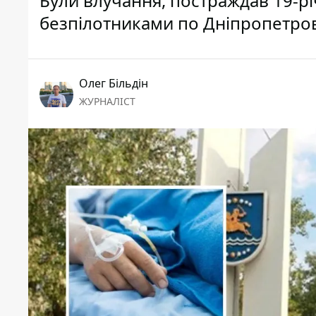
Були влучання, постраждав 19-р
безпілотниками по Дніпропетров
Олег Більдін
ЖУРНАЛІСТ