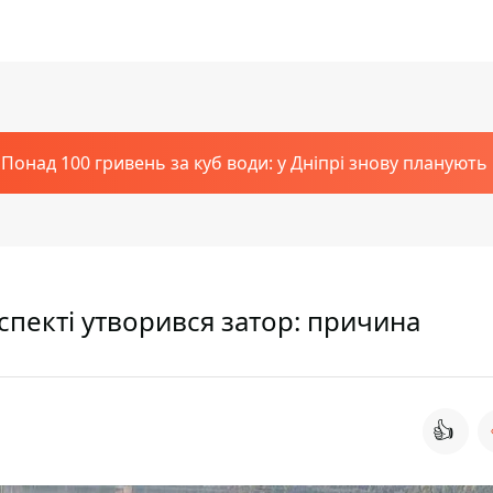
Понад 100 гривень за куб води: у Дніпрі знову планують
спекті утворився затор: причина
👍