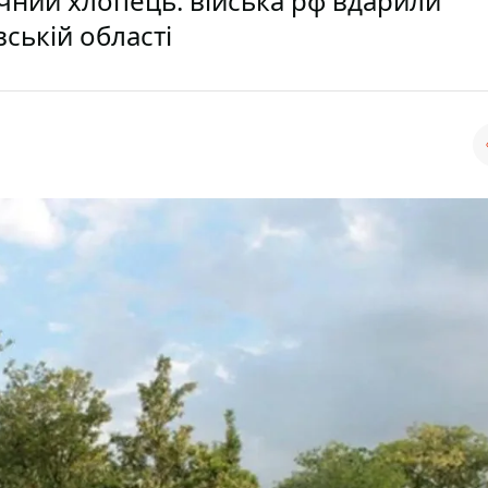
ічний хлопець: війська рф вдарили
ській області