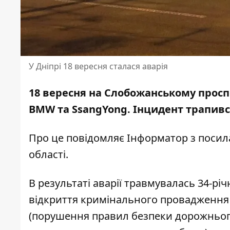
У Дніпрі 18 вересня сталася аварія
18 вересня на Слобожанському проспе
BMW та SsangYong
. Інцидент трапився
Про це повідомляє Інформатор з посил
області.
В результаті аварії травмувалась 34-р
відкриття кримінального провадження 
(порушення правил безпеки дорожнього 