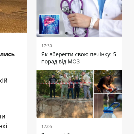
опалювального сезону
17:30
улись
Як вберегти свою печінку: 5
порад від МОЗ
кій
ни
які
17:05