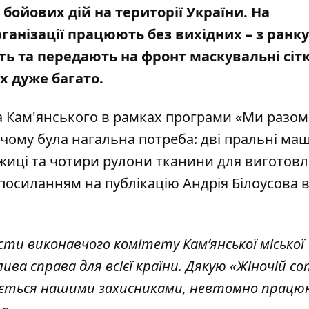
 бойових дій на території України. На
ганізації працюють без вихідних – з ранку
уть та передають на фронт маскувальні сіт
х дуже багато.
ва Кам'янського в рамках програми «Ми разом!
 чому була нагальна потреба: дві пральні ма
жиці та чотири рулони тканини для виготов
з посиланням на
публікацію Андрія Білоусова 
ти виконавчого комітету Кам’янської міської
ва справа для всієї країни. Дякую «Жіночій со
кується нашими захисниками, невтомно працю