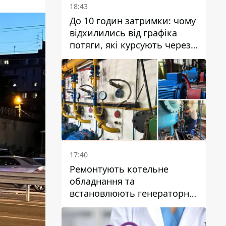
18:43
До 10 годин затримки: чому
відхилились від графіка
потяги, які курсують через
Дніпро та область
17:40
Ремонтують котельне
обладнання та
встановлюють генераторні
установки: як у Дніпрі
готуються до