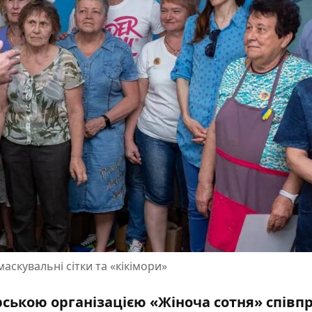
скувальні сітки та «кікімори»
рською організацією «Жіноча сотня» співп