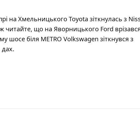
прі на Хмельницького Toyota зіткнулась з Niss
ож читайте, що на Яворницького
Ford врізався
кому шосе біля METRO
Volkswagen зіткнувся з
 дах.