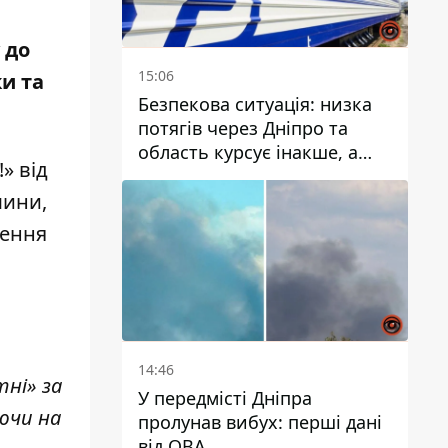
 до
15:06
ки та
Безпекова ситуація: низка
потягів через Дніпро та
область курсує інакше, а
» від
частину шляху замінили
автобусами та
шини,
електричками
лення
в
14:46
тні» за
У передмісті Дніпра
ючи на
пролунав вибух: перші дані
від ОВА