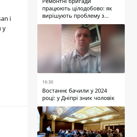
Ремонтні бригади
працюють цілодобово: як
вирішують проблему з
an і
водою у Марганецькій
 у
громаді
16:30
Востаннє бачили у 2024
році: у Дніпрі зник чоловік