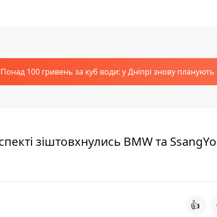
Понад 100 гривень за куб води: у Дніпрі знову планують
спекті зіштовхнулись BMW та SsangYo
👍