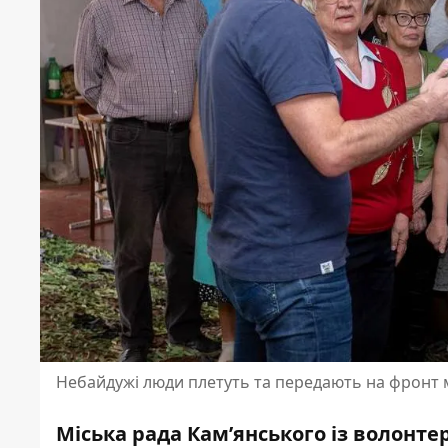
Небайдужі люди плетуть та передають на фронт ма
Міська рада Кам’янського із волонте