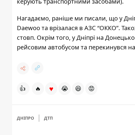
керують транспортними засобами).
Нагадаємо, раніше ми писали, що
у Дні
Daewoo та врізалася в АЗС “ОККО”
. Так
стовп
. Окрім того, у Дніпрі на Донець
рейсовим автобусом
та перекинувся на
♥
👍
🔥
😭
😆
😡
ДНІПРО
ДТП