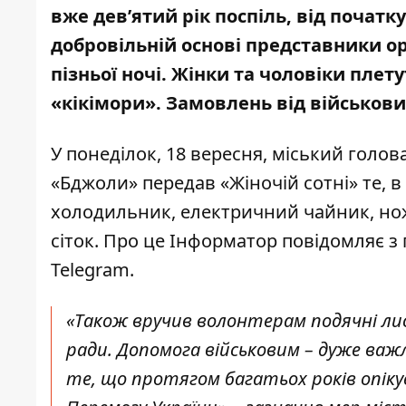
вже дев’ятий рік поспіль, від початку
добровільній основі представники ор
пізньої ночі. Жінки та чоловіки плет
«кікімори». Замовлень від військови
У понеділок, 18 вересня, міський голо
«Бджоли» передав «Жіночій сотні» те, в
холодильник, електричний чайник, но
сіток. Про це Інформатор повідомляє 
Telegram
.
«Також вручив волонтерам подячні лис
ради. Допомога військовим – дуже важли
те, що протягом багатьох років опі