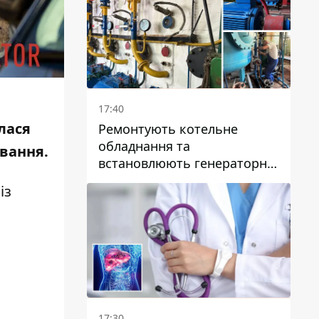
17:40
алася
Ремонтують котельне
обладнання та
ування.
встановлюють генераторні
установки: як у Дніпрі
із
готуються до
опалювального сезону
17:30