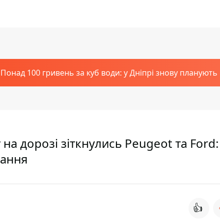
Понад 100 гривень за куб води: у Дніпрі знову планують
 на дорозі зіткнулись Peugeot та Ford:
вання
👍