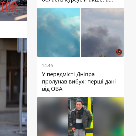
частину шляху замінили
автобусами та
електричками
14:46
У передмісті Дніпра
пролунав вибух: перші дані
від ОВА