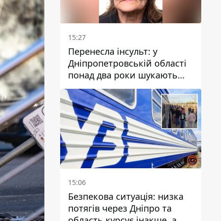
15:27
Перенесла інсульт: у
Дніпропетровській області
понад два роки шукають
зниклу жінку
15:06
Безпекова ситуація: низка
потягів через Дніпро та
область курсує інакше, а