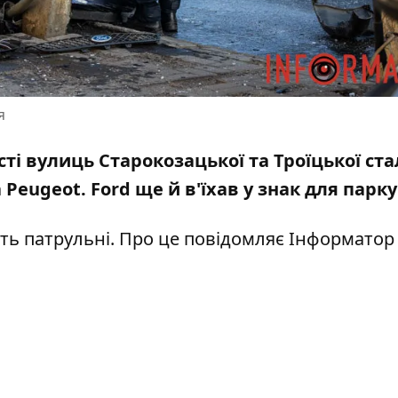
я
есті вулиць Старокозацької та Троїцької ст
а Peugeot. Ford ще й в'їхав у знак для парк
ють патрульні. Про це повідомляє Інформатор 