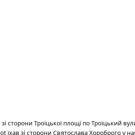
зі сторони Троїцької площі по Троїцький вул
t їхав зі сторони Святослава Хороброго у н