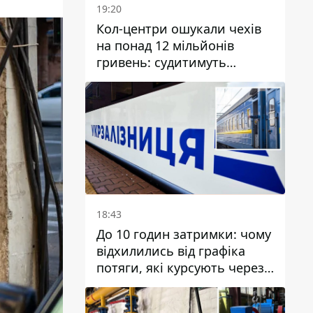
19:20
Кол-центри ошукали чехів
на понад 12 мільйонів
гривень: судитимуть
дніпрянина, який
організував
транснаціональну злочинну
організацію
18:43
До 10 годин затримки: чому
відхилились від графіка
потяги, які курсують через
Дніпро та область