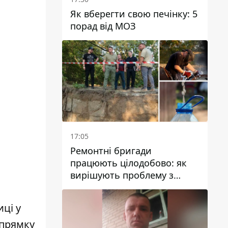
Як вберегти свою печінку: 5
порад від МОЗ
17:05
Ремонтні бригади
працюють цілодобово: як
вирішують проблему з
водою у Марганецькій
громаді
иці у
апрямку