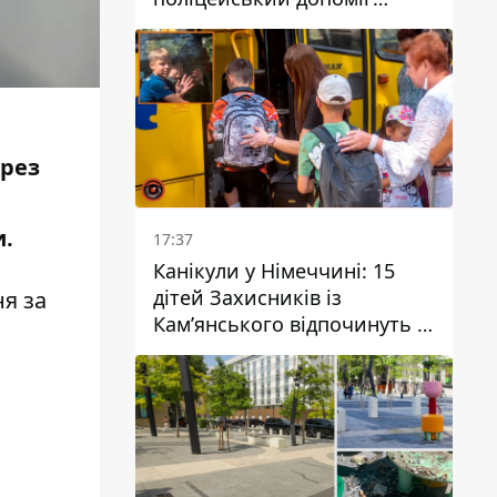
постраждалому після атаки
на Кам’янський район
ерез
и.
17:37
Канікули у Німеччині: 15
дітей Захисників із
ня за
Кам’янського відпочинуть у
Вупперталі