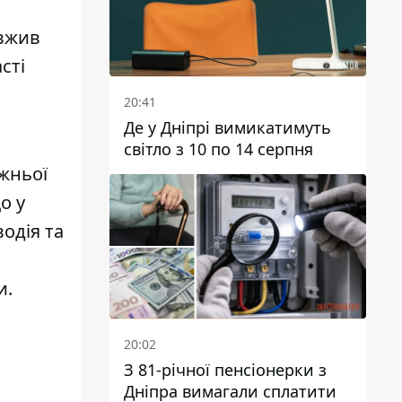
овжив
сті
20:41
Де у Дніпрі вимикатимуть
світло з 10 по 14 серпня
жньої
о у
водія та
и.
20:02
З 81-річної пенсіонерки з
Дніпра вимагали сплатити