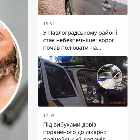
18:31
У Павлоградському районі
стає небезпечніше: ворог
почав полювати на
цивільний та військовий
транспорти
17:53
Під вибухами довіз
пораненого до лікарні:
поліцейський допоміг