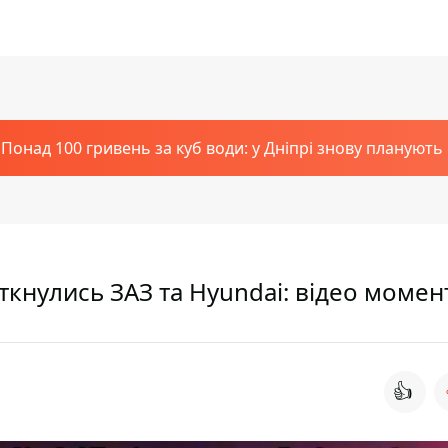
Понад 100 гривень за куб води: у Дніпрі знову планують
іткнулись ЗАЗ та Hyundai: відео момен
👍