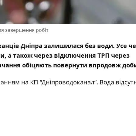
сля завершення робіт
канців Дніпра залишилася без води. Усе ч
ми, а також через відключення ТРП через
стачання обіцяють повернути впродовж доб
анням на КП “Дніпроводоканал”
.
Вода відсут