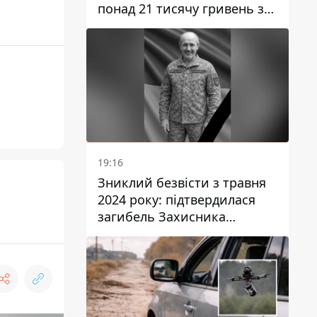
понад 21 тисячу гривень за
“втручання в роботу
лічильника”
19:16
Зниклий безвісти з травня
2024 року: підтвердилася
загибель Захисника
Валентина Момота з
Дніпропетровської області