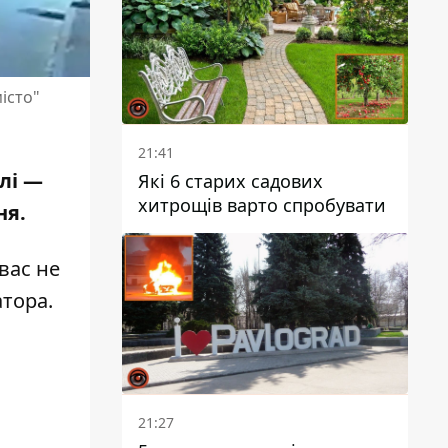
Войтеховський
істо"
21:41
лі —
Які 6 старих садових
хитрощів варто спробувати
ня.
вас не
атора
.
21:27