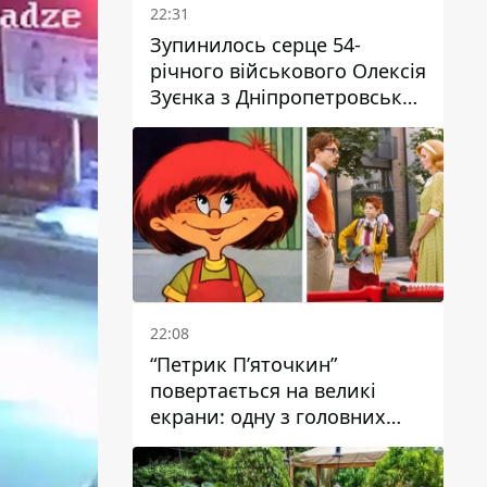
22:31
Зупинилось серце 54-
річного військового Олексія
Зуєнка з Дніпропетровської
області
22:08
“Петрик П’яточкин”
повертається на великі
екрани: одну з головних
ролей зіграє 9-річний
дніпрянин Олександр