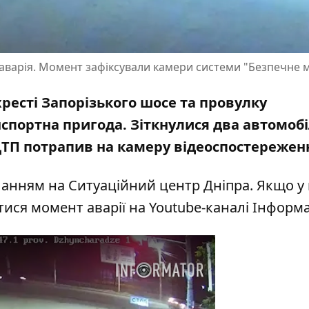
 аварія. Момент зафіксували камери системи "Безпечне м
ехресті Запорізького шосе та провулку
портна пригода. Зіткнулися два автомобі
 ДТП потрапив на камеру відеоспостережен
анням на Ситуаційний центр Дніпра. Якщо у 
итися
момент аварії на Youtube-каналі Інформ