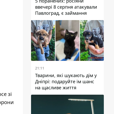
5 поранених: росіяни
ввечері 8 серпня атакували
Павлоград, є займання
21:11
Тварини, які шукають дім у
Дніпрі: подаруйте їм шанс
на щасливе життя
се зі
торони