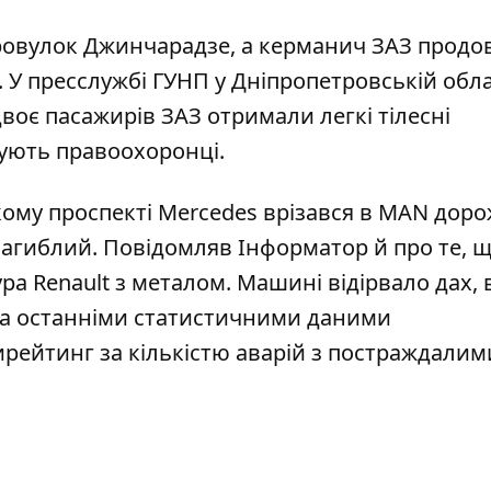
провулок Джинчарадзе, а керманич ЗАЗ прод
я. У пресслужбі ГУНП у Дніпропетровській обла
воє пасажирів ЗАЗ отримали легкі тілесні
вують правоохоронці.
кому проспекті
Mercedes врізався в MAN доро
 загиблий. Повідомляв Інформатор й про те, щ
ра Renault з металом
. Машині відірвало дах, 
за останніми статистичними даними
рейтинг за кількістю аварій
з постраждалим