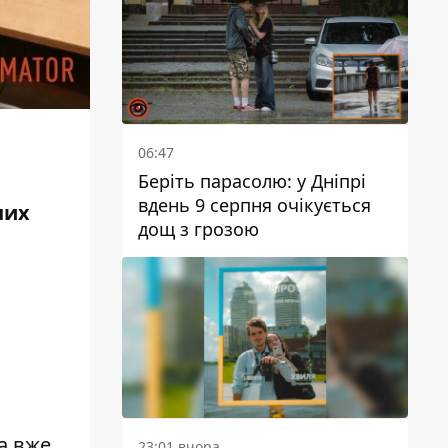
06:47
Беріть парасолю: у Дніпрі
вдень 9 серпня очікується
них
дощ з грозою
ь
та вже
23:01 вчора