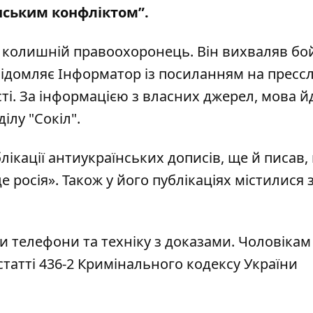
нським конфліктом”.
 колишній правоохоронець. Він вихваляв бо
відомляє Інформатор із
посиланням на пресс
ті
. За інформацією з власних джерел, мова й
лу "Сокіл".
кації антиукраїнських дописів, ще й писав,
е росія». Також у його публікаціях містилися
и телефони
та техніку з доказами. Чоловікам
статті 436-2 Кримінального кодексу України