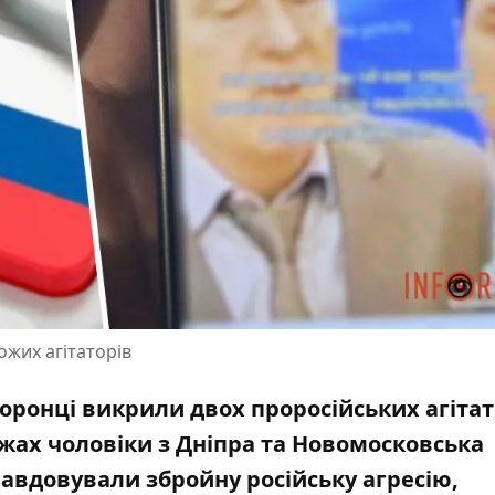
ожих агітаторів
оронці викрили двох проросійських агітат
ежах чоловіки з Дніпра та Новомосковська
равдовували збройну російську агресію,