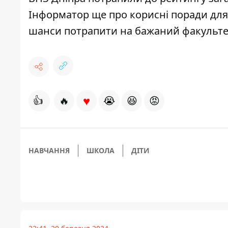
Інформатор ще про корисні поради для 
шанси потрапити на бажаний факульте
♥
👍
🔥
😭
😆
😡
НАВЧАННЯ
ШКОЛА
ДІТИ