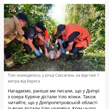
Тіло знаходилось у річці Саксагань на відстані 1
метра від берега
Нагадаємо, раніше ми писали, що
у Дніпрі
з озера Куряче дістали тіло жінки
. Також
читайте, що у Дніпропетровській
області
із води дістали тіло чоловіка
. Крім цього,