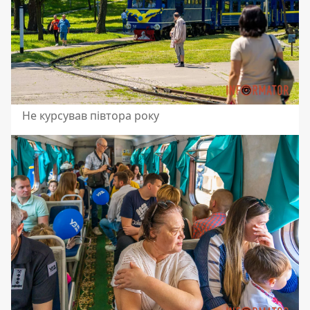
Не курсував півтора року