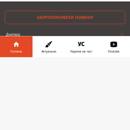
ЗАПРОПОНУВАТИ НОВИНУ
Дніпро
Область
Головна
Актуально
Україна на часі
Youtube
Україна
Інформатор у
Завантажити
телефоні
👉
Реклама
Пресрелізи
Про нас