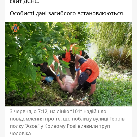
сайт ДСНС
.
Особисті дані загиблого встановлюються.
3 червня, о 7:12, на лінію “101” надійшло
повідомлення про те, що поблизу вулиці Героїв
полку “Азов” у Кривому Розі виявили труп
чоловіка