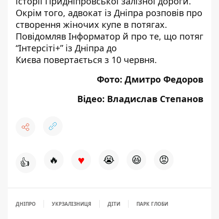
історії Придніпровської залізної дороги
.
Окрім того, адвокат із Дніпра
розповів про
створення жіночих купе
в потягах.
Повідомляв Інформатор й про те, що
потяг
“Інтерсіті+” із Дніпра до
Києва
повертається з 10 червня.
Фото: Дмитро Федоров
Відео: Владислав Степанов
♥
🔥
😭
😆
😡
👍
ДНІПРО
УКРЗАЛІЗНИЦЯ
ДІТИ
ПАРК ГЛОБИ