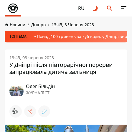
RU
Новини
Дніпро
13:45, 3 Червня 2023
Понад 100 гривень за куб води: у Дніпрі знов
ТОПТЕМА:
13:45, 03 червня 2023
У Дніпрі після півторарічної перерви
запрацювала дитяча залізниця
Олег Більдін
ЖУРНАЛІСТ
👍