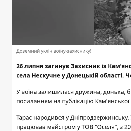
Доземний уклін воїну-захиснику!
26 липня загинув Захисник із Кам’ян
села Нескучне у Донецькій області. Ч
У воїна залишилася дружина, донька, б
посиланням на публікацію
Кам'янської 
Тарас народився у Дніпродзержинську. 
працював майстром у ТОВ "Оселя", з 20