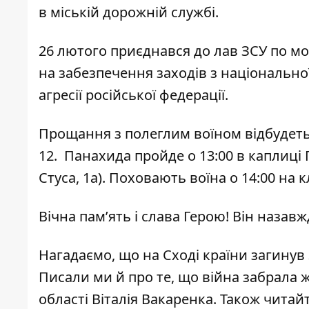
в міській дорожній службі.
26 лютого приєднався до лав ЗСУ по моб
на забезпечення заходів з національної
агресії російської федерації.
Прощання з полеглим воїном відбудеться 
12. Панахида пройде о 1️3️:0️0️ в капл
Стуса, 1а). Поховають воїна о 1️4️:0️0️ н
Вічна пам’ять і слава Герою! Він наза
Нагадаємо, що
на Сході країни загинув
Писали ми й про те, що
війна забрала 
області Віталія Вакаренка
. Також читай