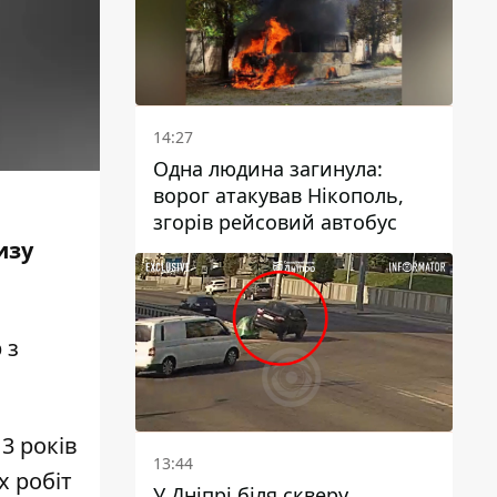
14:27
Одна людина загинула:
ворог атакував Нікополь,
згорів рейсовий автобус
изу
р
з
3 років
13:44
х робіт
У Дніпрі біля скверу