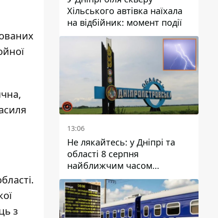
Хільського автівка наїхала
на відбійник: момент події
мованих
ойної
ячна,
Василя
13:06
Не лякайтесь: у Дніпрі та
області 8 серпня
найближчим часом
очікується гроза
області
.
кої
ць з