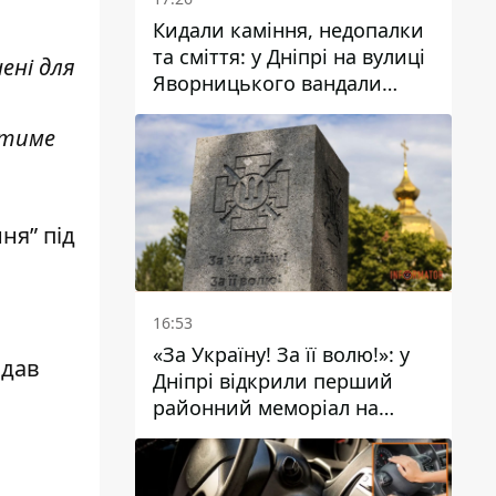
Кидали каміння, недопалки
та сміття: у Дніпрі на вулиці
ені для
Яворницького вандали
пошкодили питні фонтани
атиме
ня” під
16:53
«За Україну! За її волю!»: у
ядав
Дніпрі відкрили перший
районний меморіал на
честь полеглих Захисників