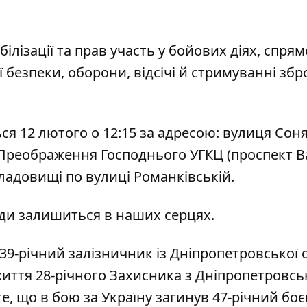
ілізації та прав участь у бойових діях, спря
 безпеки, оборони, відсічі й стримуванні збр
1️2️ лютого о 1️2️:1️5️ за адресою: вулиця Сон
иці Преображення Господнього УГКЦ (проспект 
а кладовищі по вулиці Романківській.
вжди залишиться в наших серцях.
 39-річний залізничник із Дніпропетровської 
життя 28-річного Захисника з Дніпропетровсь
те, що
в бою за Україну загинув 47-річний боє