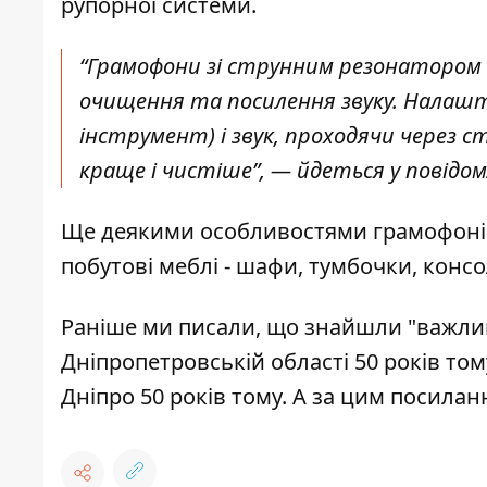
рупорної системи.
“Грамофони зі струнним резонатором (
очищення та посилення звуку. Налашт
інструмент) і звук, проходячи через 
краще і чистіше”, — йдеться у повідом
Ще деякими особливостями грамофонів K
побутові меблі - шафи, тумбочки, консо
Раніше ми писали, що
знайшли "важливе
Дніпропетровській області 50 років том
Дніпро 50 років тому
. А
за цим посила