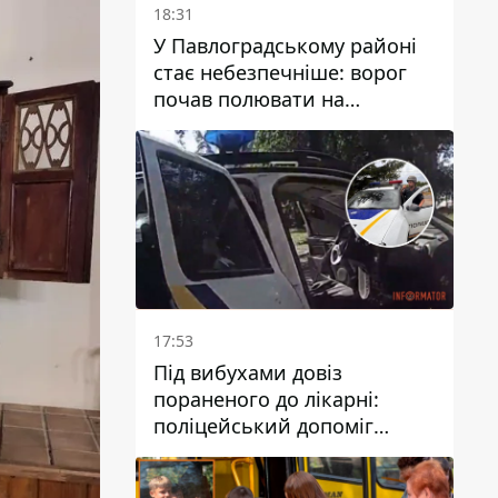
18:31
У Павлоградському районі
стає небезпечніше: ворог
почав полювати на
цивільний та військовий
транспорти
17:53
Під вибухами довіз
пораненого до лікарні:
поліцейський допоміг
постраждалому після атаки
на Кам’янський район