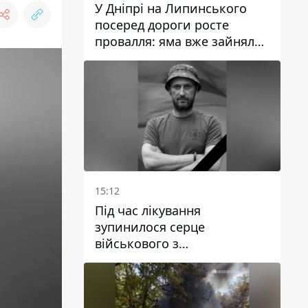
У Дніпрі на Липинського
посеред дороги росте
провалля: яма вже зайняла
смугу руху
15:12
Під час лікування
зупинилося серце
військового з
Дніпропетровської області
Ростислава Лупашка