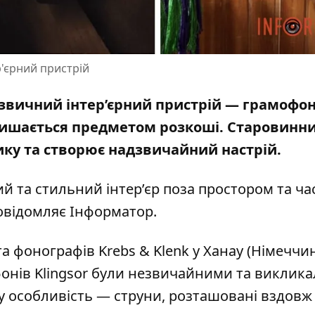
р'єрний пристрій
езвичний інтер’єрний пристрій — грамофон
залишається предметом розкоші.
Старовинн
ку та створює надзвичайний настрій.
 та стильний інтер’єр поза простором та ча
овідомляє Інформатор.
а фонографів Krebs & Klenk у Ханау (Німеччи
онів Klingsor були незвичайними та виклик
у особливість — струни, розташовані вздовж