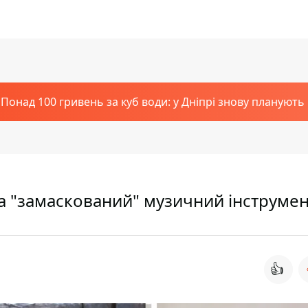
Понад 100 гривень за куб води: у Дніпрі знову планують
та "замаскований" музичний інструме
👍