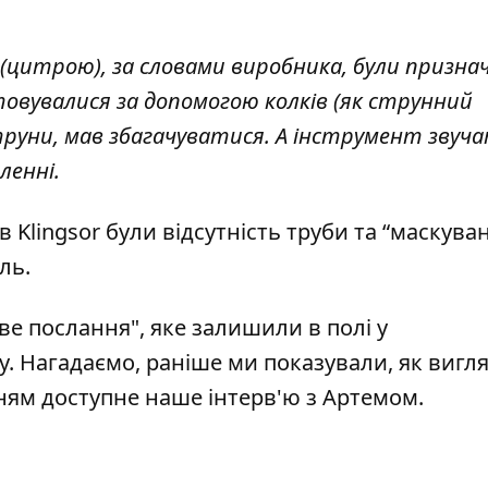
цитрою), за словами виробника, були признач
овувалися за допомогою колків (як струнний
струни, мав збагачуватися. А інструмент звуч
ленні.
lingsor були відсутність труби та “маскуван
ль.
 послання", яке залишили в полі у
у
.
Нагадаємо, раніше ми показували,
як вигл
нням
доступне наше інтерв'ю з Артемом.