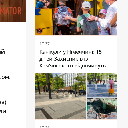
 -
17:37
ий
Канікули у Німеччині: 15
дітей Захисників із
Кам’янського відпочинуть у
Вупперталі
сом.
на)
али
17:26