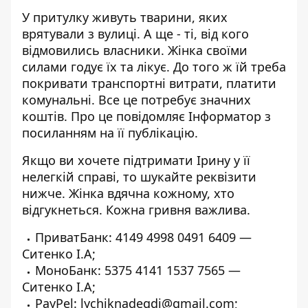
У притулку живуть тварини, яких
врятували з вулиці. А ще - ті, від кого
відмовились власники. Жінка своїми
силами годує їх та лікує. До того ж їй треба
покривати транспортні витрати, платити
комунальні. Все це потребує значних
коштів. Про це повідомляє Інформатор
з
посиланням
на її публікацію.
Якщо ви хочете підтримати Ірину у її
нелегкій справі, то шукайте реквізити
нижче. Жінка вдячна кожному, хто
відгукнеться. Кожна гривня важлива.
ПриватБанк: 4149 4998 0491 6409 —
Ситенко І.А;
МоноБанк: 5375 4141 1537 7565 —
Ситенко І.А;
PayPel: lychiknadegdi@gmail.com;