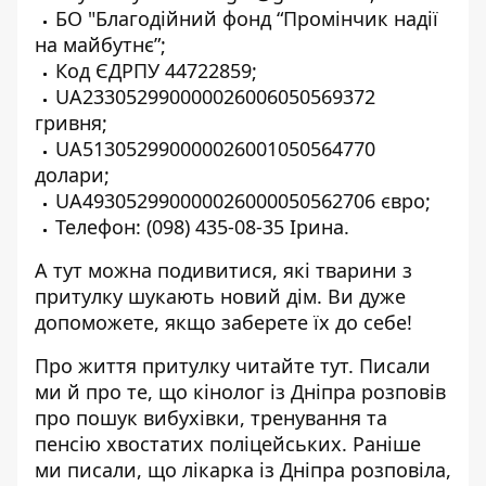
БО "Благодійний фонд “Промінчик надії
на майбутнє”;
Код ЄДРПУ 44722859;
UA233052990000026006050569372
гривня;
UA513052990000026001050564770
долари;
UA493052990000026000050562706 євро;
Телефон:
(098) 435-08-35
Ірина.
А тут можна
подивитися, які тварини з
притулку шукають новий дім. Ви дуже
допоможете, якщо заберете їх до себе!
Про життя притулку
читайте тут
. Писали
ми й про те, що
кінолог із Дніпра розповів
про пошук вибухівки, тренування та
пенсію хвостатих поліцейських
.
Раніше
ми писали, що
лікарка із Дніпра розповіла,