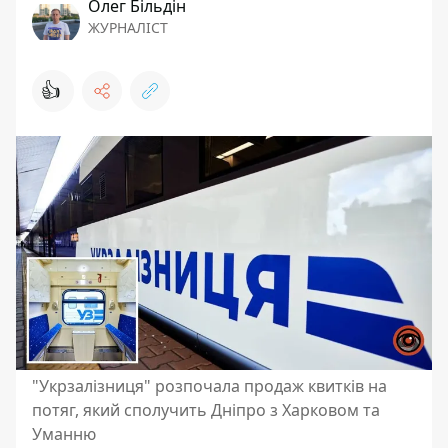
Олег Більдін
ЖУРНАЛІСТ
👍
"Укрзалізниця" розпочала продаж квитків на
потяг, який сполучить Дніпро з Харковом та
Уманню