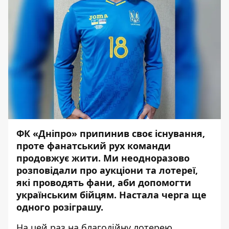
ФК «Дніпро» припинив своє існування,
проте фанатський рух команди
продовжує жити. Ми неодноразово
розповідали про аукціони та лотереї,
які проводять фани, аби допомогти
українським бійцям. Настала черга ще
одного розіграшу.
На цей раз на благодійну лотерею