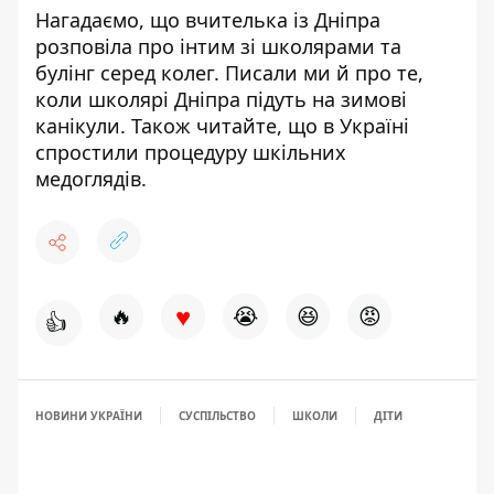
Нагадаємо, що в
чителька із Дніпра
розповіла
про інтим зі школярами та
булінг серед колег
. Писали ми й про те,
к
оли школярі Дніпра
підуть на зимові
канікули
. Також читайте, що в Україні
спростили процедуру шкільних
медоглядів
.
♥
🔥
😭
😆
😡
👍
НОВИНИ УКРАЇНИ
СУСПІЛЬСТВО
ШКОЛИ
ДІТИ