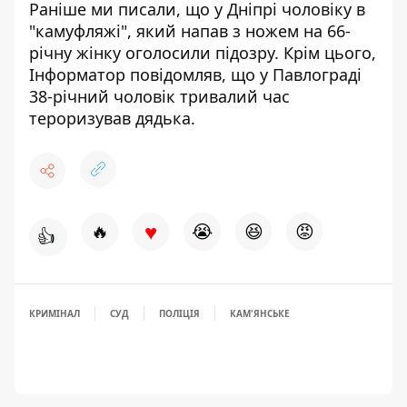
Раніше ми писали, що
у Дніпрі чоловіку в
"камуфляжі", який напав з ножем на 66-
річну жінку оголосили підозру
. Крім цього,
Інформатор повідомляв, що
у Павлограді
38-річний чоловік тривалий час
тероризував дядька
.
♥
🔥
😭
😆
😡
👍
КРИМІНАЛ
СУД
ПОЛІЦІЯ
КАМ'ЯНСЬКЕ