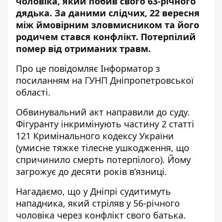
чоловіка, який побив свого 63-річного
дядька. За даними слідчих, 22 вересня
між ймовірним зловмисником та його
родичем стався конфлікт. Потерпілий
помер від отриманих травм.
Про це повідомляє Інформатор з
посиланням на
ГУНП Дніпропетровської
області
.
Обвинувальний акт направили до суду.
Фігуранту інкримінують частину 2 статті
121 Кримінального кодексу України
(умисне тяжке тілесне ушкодження, що
спричинило смерть потерпілого). Йому
загрожує до десяти років в’язниці.
Нагадаємо, що
у Дніпрі судитимуть
нападника, який стріляв у 56-річного
чоловіка через конфлікт свого батька
.