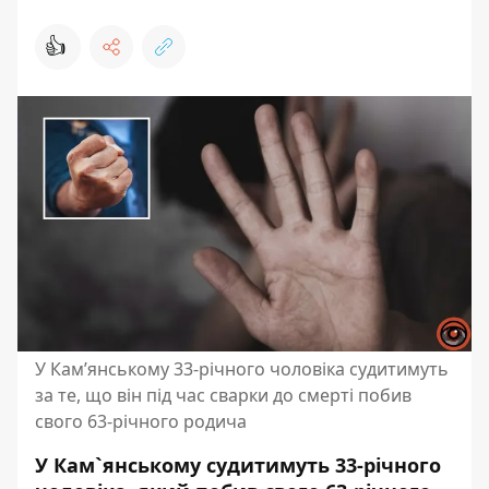
👍
У Кам’янському 33-річного чоловіка судитимуть
за те, що він під час сварки до смерті побив
свого 63-річного родича
У Кам`янському судитимуть 33-річного