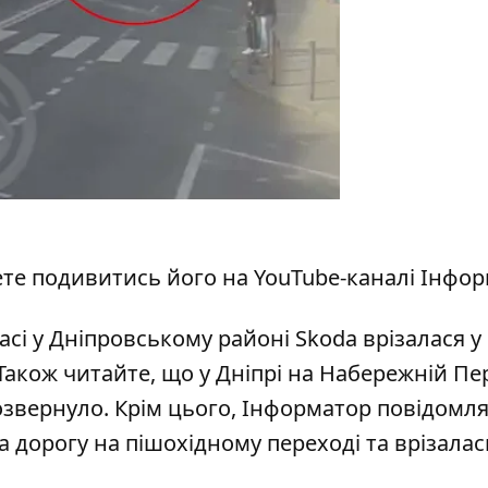
ете подивитись його на
YouTube-каналі Інфо
асі у Дніпровському районі Skoda врізалася у
 Також читайте, що
у Дніпрі на Набережній П
розвернуло
. Крім цього, Інформатор повідомл
а дорогу на пішохідному переході та врізалас