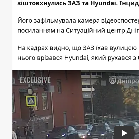
зіштовхнулись ЗАЗ та Hyundai. Інциде
Його зафільмувала камера відеоспосте
посиланням на Ситуаційний центр Дніп
На кадрах видно, що ЗАЗ їхав вулицею
нього врізався Hyundai, який рухався з 
Play