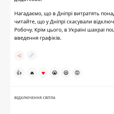
Нагадаємо, що в Дніпрі
витратять пона
читайте, що у Дніпрі
скасували відключ
Робочу. Крім цього,
в Україні шахраї п
введення графіків
.
♥
👍
🔥
😭
😆
😡
ВІДКЛЮЧЕННЯ СВІТЛА