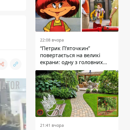
22:08 вчора
“Петрик П’яточкин”
повертається на великі
екрани: одну з головних
ролей зіграє 9-річний
дніпрянин Олександр
Войтеховський
21:41 вчора