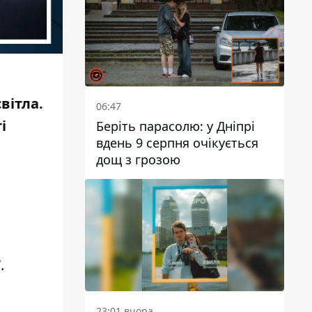
вітла.
06:47
і
Беріть парасолю: у Дніпрі
вдень 9 серпня очікується
дощ з грозою
.
23:01 вчора