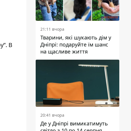
21:11 вчора
Тварини, які шукають дім у
Дніпрі: подаруйте їм шанс
”. В
на щасливе життя
20:41 вчора
Де у Дніпрі вимикатимуть
світло з 10 по 14 серпня