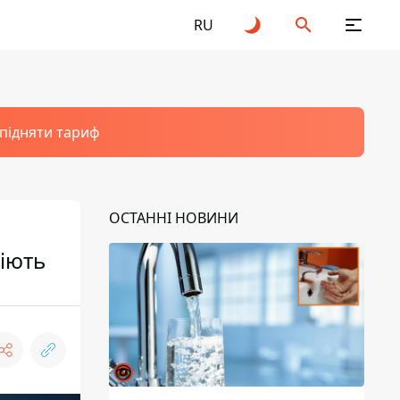
RU
 підняти тариф
ОСТАННІ НОВИНИ
діють