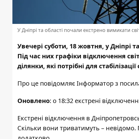
У Дніпрі та області почали екстрено вимикати сві
Увечері суботи, 18 жовтня, у Дніпрі 
Під час них графіки відключення сві
ділянки, які потрібні для стабілізації
Про це повідомляє Інформатор з
посил
Оновлено
: о 18:32 екстрені відключен
Екстрені відключення в Дніпропетровсь
Скільки вони триватимуть – невідомо. 
додатково.