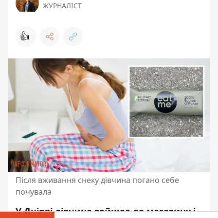
ЖУРНАЛІСТ
👍
Після вживання снеку дівчина погано себе
почувала
У Дніпрі дівчина зайшла до магазину і