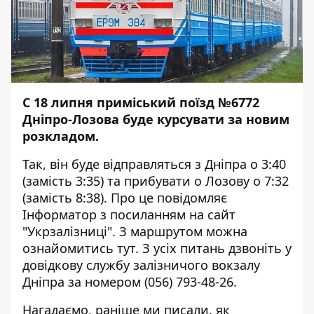
С 18 липня приміський поїзд №6772
Дніпро-Лозова буде курсувати за новим
розкладом.
Так, він буде відправляться з Дніпра о 3:40
(замість 3:35) та прибувати о Лозову о 7:32
(замість 8:38). Про це повідомляє
Інформатор
з посиланням на
сайт
"Укрзалізниці". З маршрутом можна
ознайомитись
тут
. З усіх питань дзвоніть у
довідкову службу залізничого вокзалу
Дніпра за номером
(056) 793-48-26
.
Нагадаємо, раніше ми писали, як