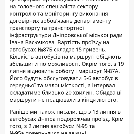
на головного спеціаліста сектору
контролю та моніторингу виконання
договірних зобов'язань департаменту
транспорту та транспортної
інфраструктури Дніпровської міської ради
Івана Васючкова. Вартість проїзду на
автобусах №87Б складає 15 гривень.
Кількість автобусів на маршруті обіцяють
збільшити по можливості. Окрім того, з 19
липня відновить роботу і маршрут №87А.
Його будуть обслуговувати 5-6 автобусів
середньої та малої місткості, а інтервал
складатиме близько 20 хвилин. Обидва ці
маршрути не працювали з кінця лютого.
Раніше ми також писали, що з 13 липня в
автобусах Дніпра
подорожчав проїзд
. Крім
того, з 2 липня автобуси №95 та
№95а
повернулися на звичні