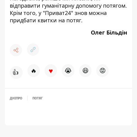
відправити
гуманітарну допомогу потягом
.
Крім того, у "Приват24" знов
можна
придбати квитки
на потяг.
Олег Більдін
♥
🔥
😭
😆
😡
👍
ДНІПРО
ПОТЯГ