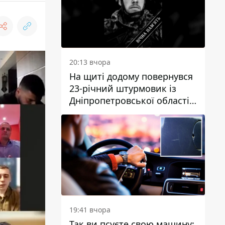
20:13 вчора
На щиті додому повернувся
23-річний штурмовик із
Дніпропетровської області
Богдан Бескровний
19:41 вчора
Так ви псуєте свою машину: