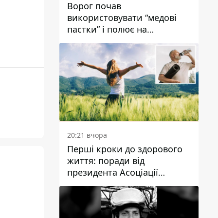
Ворог почав
використовувати “медові
пастки” і полює на
українських військових
20:21 вчора
Перші кроки до здорового
життя: поради від
президента Асоціації
дієтологів України