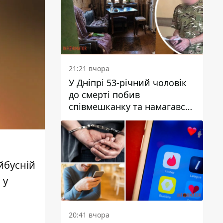
21:21 вчора
У Дніпрі 53-річний чоловік
до смерті побив
співмешканку та намагався
приховати злочин: деталі
йбусній
 у
20:41 вчора