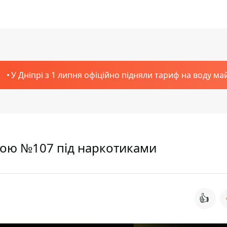
У Дніпрі з 1 липня офіційно підняли тариф на воду ма
кою №107 під наркотиками
👍