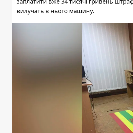
заплатити вже 34 тисячі гривень штраф
вилучать в нього машину.