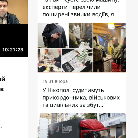
експерти перелічили
поширені звички водіїв, які
насправді шкодять
автомобілю
ий
19:31 вчора
 в
У Нікополі судитимуть
прикордонника, військових
та цивільних за збут
психотропів
и.