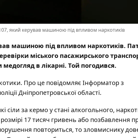
107, який керував машиною під впливом наркотиків
ував машиною під впливом наркотиків. Па
перевірки
міського пасажирського транспо
медогляд в лікарні. Той погодився.
котики. Про це повідомляє Інформатор з
оліції Дніпропетровської області.
кі сіли за кермо у стані алкогольного, нарко
 розмірі 17 тисяч гривень або позбавлення п
 порушення повториться, то зловмиснику дов