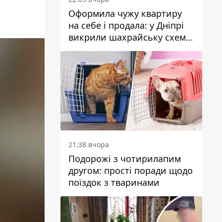
Оформила чужу квартиру
на себе і продала: у Дніпрі
викрили шахрайську схему
з нерухомістю
21:38 вчора
Подорожі з чотирилапим
другом: прості поради щодо
поїздок з тваринами