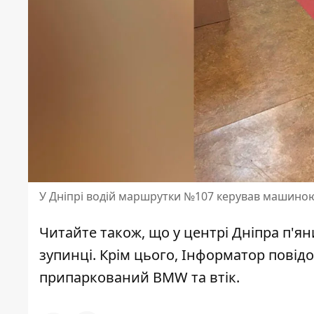
У Дніпрі водій маршрутки №107 керував машиною
Читайте також, що у центрі Дніпра п'я
зупинці
. Крім цього, Інформатор повідо
припаркований BMW та втік
.