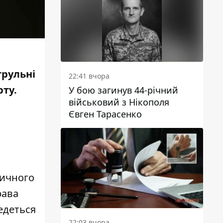
трульні
22:41 вчора
рту
.
У бою загинув 44-річний
військовий з Нікополя
Євген Тарасенко
тичного
рава
едеться
22:03 вчора