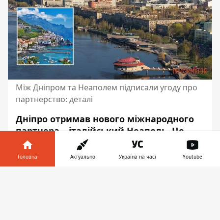
Між Дніпром та Неаполем підписали угоду про
партнерство: деталі
Дніпро отримав нового міжнародного
партнера – італійський Неаполь. Це
перше українське місто, з яким уклала
угоду південна столиця Італії.
Головна
Актуально
Україна на часі
Youtube
Співпраця передбачає обмін досвідом у
Інформатор у
міському розвитку, підтримку під час
Завантажити
телефоні
👉
відновлення та участь у важливих
міжнародних подіях.