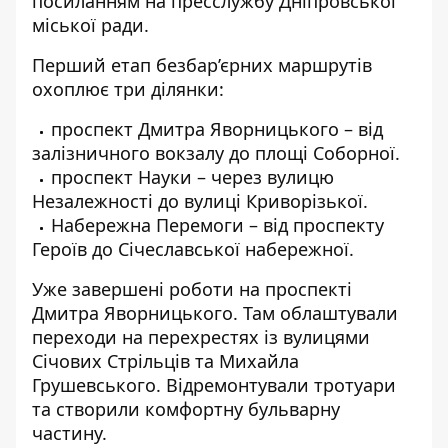
посиланням на пресслужбу Дніпровської
міської ради.
Перший етап безбар’єрних маршрутів
охоплює три ділянки:
проспект Дмитра Яворницького – від
залізничного вокзалу до площі Соборної.
проспект Науки – через вулицю
Незалежності до вулиці Криворізької.
Набережна Перемоги – від проспекту
Героїв до Січеславської набережної.
Уже завершені роботи на проспекті
Дмитра Яворницького. Там облаштували
переходи на перехрестях із вулицями
Січових Стрільців та Михайла
Грушевського. Відремонтували тротуари
та створили комфортну бульварну
частину.