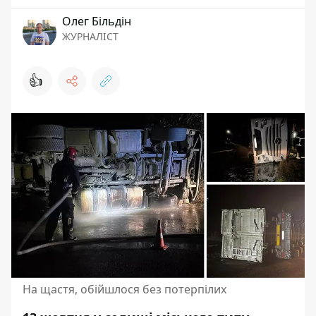
Олег Більдін
ЖУРНАЛІСТ
👍
На щастя, обійшлося без потерпілих