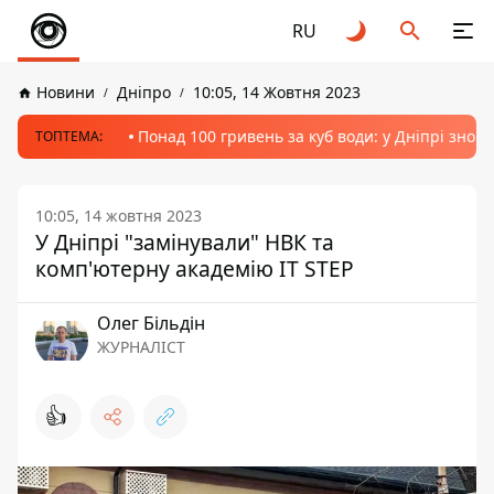
RU
Новини
Дніпро
10:05, 14 Жовтня 2023
Понад 100 гривень за куб води: у Дніпрі знов
ТОПТЕМА:
10:05, 14 жовтня 2023
У Дніпрі "замінували" НВК та
комп'ютерну академію IT STEP
Олег Більдін
ЖУРНАЛІСТ
👍