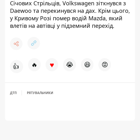
Січових Стрільців,
Volkswagen зіткнувся з
Daewoo
та перекинувся на дах. Крім цього,
у Кривому Розі помер водій Mazda, який
влетів на автівці у підземний перехід
.
♥
🔥
😭
😆
😡
👍
ДТП
РЯТУВАЛЬНИКИ