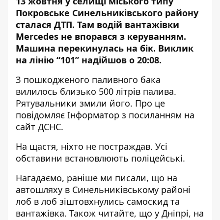
13 жовтня у селищі міського типу
Покровське Синельниківського району
сталася ДТП. Там водій вантажівки
Mercedes не впорався з керуванням.
Машина
перекинулась на бік
. Виклик
на лінію “101” надійшов о 20:08.
З пошкодженого паливного бака
вилилось близько 500 літрів палива.
Рятувальники змили його. Про це
повідомляє Інформатор з посиланням на
сайт ДСНС
.
На щастя, ніхто не постраждав. Усі
обставини встановлюють поліцейські.
Нагадаємо, раніше ми писали, що
на
автошляху в Синельниківському районі
лоб в лоб зіштовхнулись самоскид та
вантажівка
. Т
акож читайте, що у Дніпрі, на