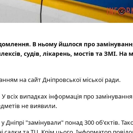
ідомлення. В ньому йшлося про замінуванн
ксів, судів, лікарень, мостів
та ЗМІ. На м
анням на сайт Дніпровської міської ради
.
 У всіх випадках інформація про замінування
едметів не виявили.
 у Дніпрі
"замінували" понад 300 об'єктів
. Так
і садки та ТЦ
. Крім цього, Інформатор повід