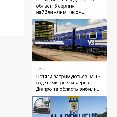
області 8 серпня
найближчим часом
очікується гроза
12:08
Потяги затримуються на 13
годин: які рейси через
Дніпро та область вибилися
з графіка