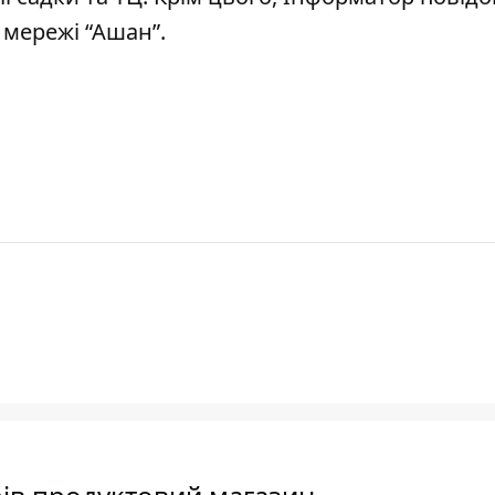
и мережі “Ашан”
.