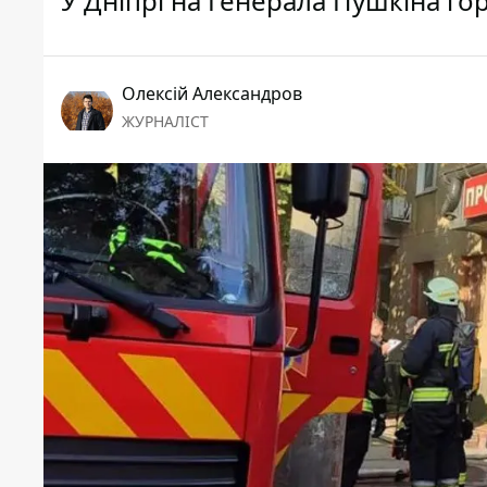
У Дніпрі на Генерала Пушкіна го
Олексій Александров
ЖУРНАЛІСТ