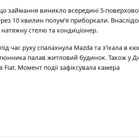
що займання виникло всередині 5-поверхово
через 10 хвилин полум’я приборкали. Внаслідок
натяжну стелю та кондиціонер.
під час руху спалахнула Mazda
та з’їхала в кю
Тютюнника
палав житловий будинок
. Також у Д
 Fiat
.
Момент події зафіксувала
камера