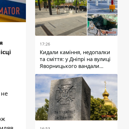
я
17:26
ісці
Кидали каміння, недопалки
та сміття: у Дніпрі на вулиці
Яворницького вандали
пошкодили питні фонтани
 не
ож
омляв,
16:53