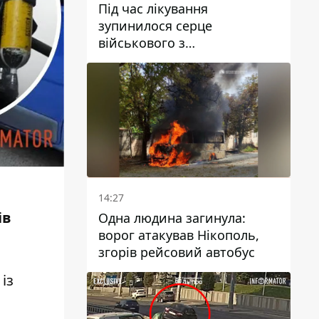
Під час лікування
зупинилося серце
військового з
Дніпропетровської області
Ростислава Лупашка
14:27
ів
Одна людина загинула:
ворог атакував Нікополь,
згорів рейсовий автобус
із