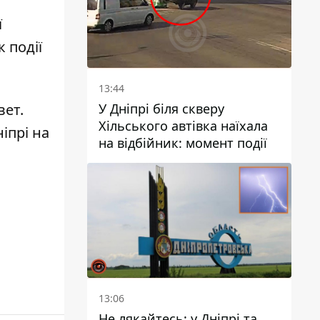
ї
 події
13:44
У Дніпрі біля скверу
вет.
Хільського автівка наїхала
ніпрі на
на відбійник: момент події
13:06
Не лякайтесь: у Дніпрі та