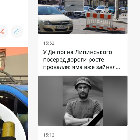
15:52
У Дніпрі на Липинського
посеред дороги росте
провалля: яма вже зайняла
смугу руху
15:12