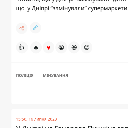
що
у Дніпрі “замінували” супермаркет
♥
👍
🔥
😭
😆
😡
ПОЛІЦІЯ
МІНУВАННЯ
15:56, 16 липня 2023