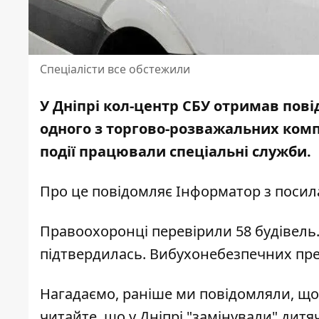
Спеціалісти все обстежили
У Дніпрі кол-центр СБУ отримав пов
одного з
торгово-розважальних компле
події працювали спеціальні служби.
Про це повідомляє Інформатор з
посил
Правоохоронці перевірили 58 будівель.
підтвердилась. Вибухонебезпечних пр
Нагадаємо, раніше ми повідомляли, що
читайте, що у
Дніпрі "замінували" дитяч