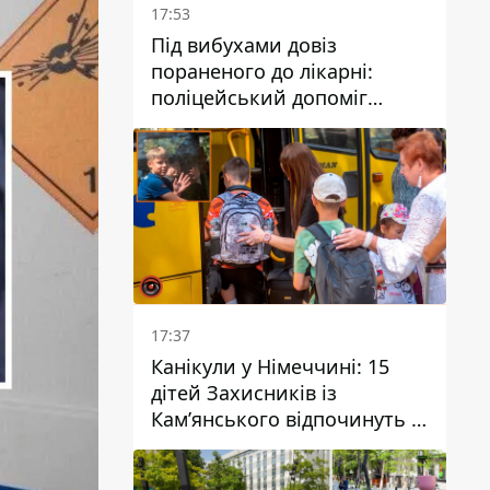
17:53
Під вибухами довіз
пораненого до лікарні:
поліцейський допоміг
постраждалому після атаки
на Кам’янський район
17:37
Канікули у Німеччині: 15
дітей Захисників із
Кам’янського відпочинуть у
Вупперталі