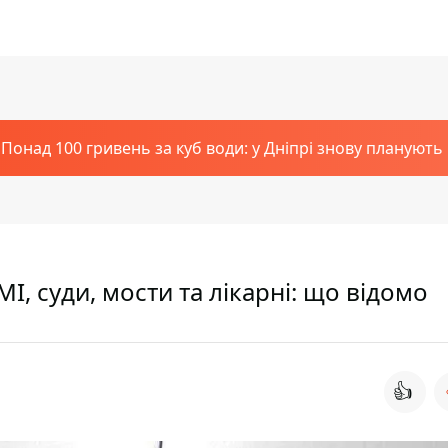
Понад 100 гривень за куб води: у Дніпрі знову планують
МІ, суди, мости та лікарні: що відомо
👍