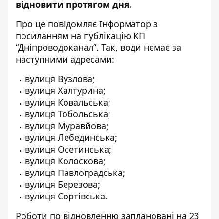
відновити
протягом дня.
Про це повідомляє Інформатор з
посиланням
на публікацію
КП
“Дніпроводоканал”. Так, води немає за
наступними адресами:
вулиця Вузлова;
вулиця Халтурина;
вулиця Ковальська;
вулиця Тобольська;
вулиця Муравйова;
вулиця Лебединська;
вулиця Осетинська;
вулиця Колоскова;
вулиця Павлоградська;
вулиця Березова;
вулиця Сортівська.
Роботи по відновленню заплановані на 23