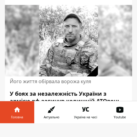
Його життя обірвала ворожа куля
У боях за незалежність України з
армією рф загинув колишній АТОвець
та патріот своєї країни Хвищук Сергій
Миколайович. Мешканець села
Головна
Актуально
Україна на часі
Youtube
Чкаловка Дніпропетровської області. З
Інформатор у
початком повномасштабного
Завантажити