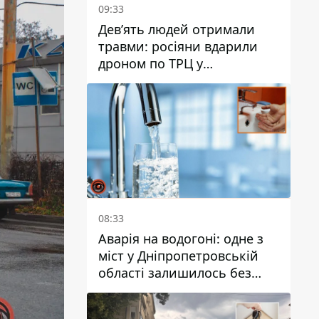
09:33
Дев’ять людей отримали
травми: росіяни вдарили
дроном по ТРЦ у
Павлограді, чи
працюватиме заклад надалі
08:33
Аварія на водогоні: одне з
міст у Дніпропетровській
області залишилось без
води