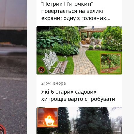
“Петрик П’яточкин”
повертається на великі
екрани: одну з головних
ролей зіграє 9-річний
дніпрянин Олександр
Войтеховський
21:41 вчора
Які 6 старих садових
хитрощів варто спробувати