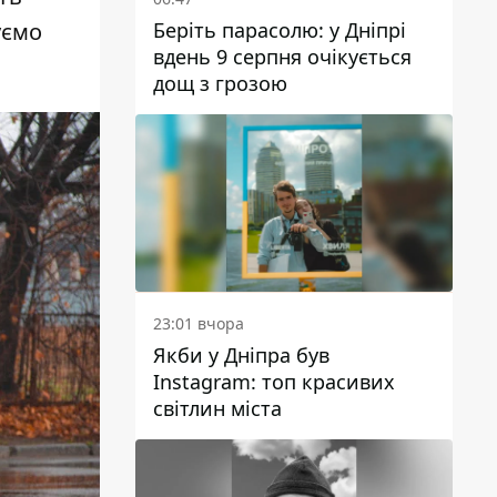
Беріть парасолю: у Дніпрі
уємо
вдень 9 серпня очікується
дощ з грозою
23:01 вчора
Якби у Дніпра був
Instagram: топ красивих
світлин міста