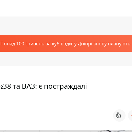
Понад 100 гривень за куб води: у Дніпрі знову планують
№38 та ВАЗ: є постраждалі
👍