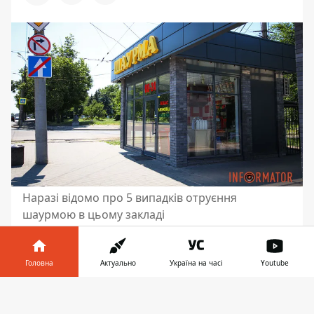
Наразі відомо про 5 випадків отруєння
шаурмою в цьому закладі
У середу, 21 червня, після вживання
шаурми на вулиці Грушевського, 56
Головна
Актуально
Україна на часі
Youtube
люди відчули нездужання. Далі люди
Інформатор у
звернулися до лікарень, де в них
Завантажити
телефоні
👉
діагностували тяжке отруєння
. Наразі