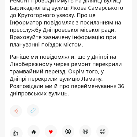
Ремонт проводитимуть на ділянці вулиці
Барикадної від вулиці Якова Самарського
до Крутогорного узвозу. Про це
Інформатор повідомляє з посиланням на
пресслужбу Дніпровської міської ради
.
Враховуйте зазначену інформацію при
плануванні поїздок містом.
Раніше ми повідомляли, що у Дніпрі на
Лівобережному через ремонт
перекрили
трамвайний переїзд
. Окрім того, у
Дніпрі
перекрили вулицю Ламану
.
Розповідали ми й про
перейменування 36
дніпровських вулиць
.
♥
🔥
😭
😆
😡
👍